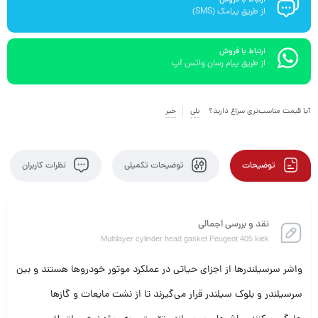
از طریق پیامک (SMS)
ارتباط با فروش
از طریق پیام رسان واتس آپ
آیا قیمت مناسب‌تری سراغ دارید؟
بلی
خیر
توضیحات
توضیحات تکمیلی
نظرات کاربران
نقد و بررسی اجمالی
Multilayer cylinder head gasket Peugeot 405 kiek
واشر سرسیلندرها از اجزای حیاتی در عملکرد موتور خودروها هستند و بین
سرسیلندر و بلوک سیلندر قرار می‌گیرند تا از نشت مایعات و گازها