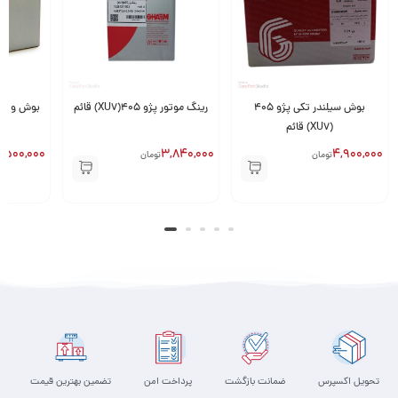
بوش سیلندر تکی پژو 405
رینگ موتور پژو 405(XU7) قائم
(XU7) قائم
,500,000
3,840,000
4,900,000
تومان
تومان
تحویل اکسپرس
ضمانت بازگشت
پرداخت امن
تضمین بهترین قیمت