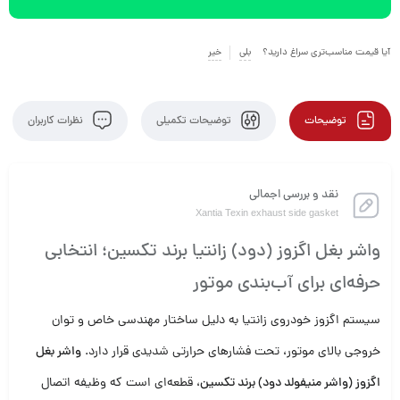
آیا قیمت مناسب‌تری سراغ دارید؟
بلی
خیر
توضیحات
توضیحات تکمیلی
نظرات کاربران
نقد و بررسی اجمالی
Xantia Texin exhaust side gasket
واشر بغل اگزوز (دود) زانتیا برند تکسین؛ انتخابی
حرفه‌ای برای آب‌بندی موتور
سیستم اگزوز خودروی زانتیا به دلیل ساختار مهندسی خاص و توان
خروجی بالای موتور، تحت فشارهای حرارتی شدیدی قرار دارد.
واشر بغل
اگزوز (واشر منیفولد دود) برند تکسین
، قطعه‌ای است که وظیفه اتصال