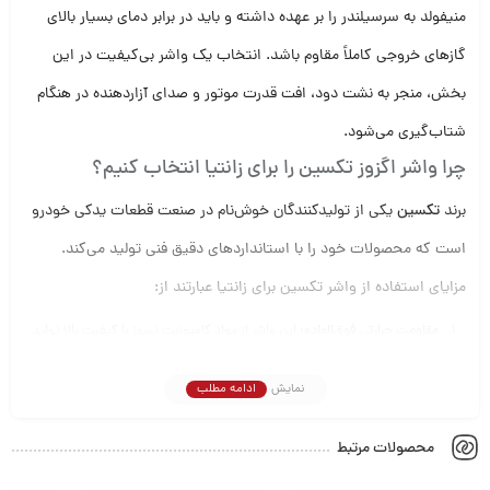
منیفولد به سرسیلندر را بر عهده داشته و باید در برابر دمای بسیار بالای
گازهای خروجی کاملاً مقاوم باشد. انتخاب یک واشر بی‌کیفیت در این
بخش، منجر به نشت دود، افت قدرت موتور و صدای آزاردهنده در هنگام
شتاب‌گیری می‌شود.
چرا واشر اگزوز تکسین را برای زانتیا انتخاب کنیم؟
برند
تکسین
یکی از تولیدکنندگان خوش‌نام در صنعت قطعات یدکی خودرو
است که محصولات خود را با استانداردهای دقیق فنی تولید می‌کند.
مزایای استفاده از واشر تکسین برای زانتیا عبارتند از:
مقاومت حرارتی فوق‌العاده:
این واشر از مواد کامپوزیت نسوز با کیفیت بالا تولید
شده است که در برابر دماهای بسیار بالای منیفولد دود، دچار سوختگی یا تغییر
شکل نمی‌شود.
نمایش
ادامه مطلب
آب‌بندی بی‌نقص:
طراحی دقیق و انطباق کامل با سوراخ‌های پیچ منیفولد زانتیا،
باعث می‌شود نشستن واشر در جای خود به‌صورت کامل انجام شده و راه هرگونه
محصولات مرتبط
نشت دود بسته شود.
کاهش نویز و ارتعاش:
با حذف نشت گاز، صدای موتور زانتیا به حالت نرم و