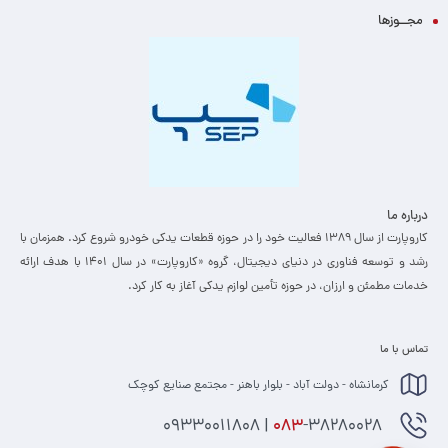
مجــوزها
درباره ما
کاروپارت از سال ۱۳۸۹ فعالیت خود را در حوزه قطعات یدکی خودرو شروع کرد. همزمان با
رشد و توسعه فناوری در دنیای دیجیتال، گروه «کاروپارت» در سال ۱۴۰۱ با هدف ارائه
خدمات مطمئن و ارزان، ­در حوزه تأمین لوازم یدکی آغاز به کار کرد.
تماس با ما
کرمانشاه - دولت آباد - بلوار باهنر - مجتمع صنایع کوچک
-38280028 | 09330011808
083