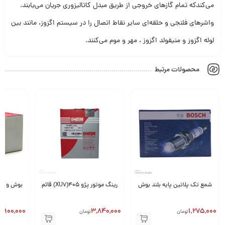
می‌کند‌که تمام گازهای خروجی از طریق مبدل کاتالیزوری جریان می‌یابند.
واشرهای فلنجی و حلقه‌ای سایر نقاط اتصال را در سیستم اگزوز، مانند بین
لوله اگزوز و منیفولد اگزوز ، مهر و موم می‌کنند.
محصولات مرتبط
شمع تک پلاتین پایه بلند بوش
رینگ موتور پژو 405(XU7) قائم
7,900,000
3,840,000
1,275,000
تومان
تومان