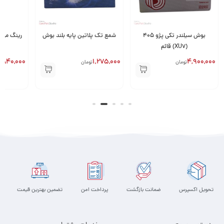
بوش سیلندر تکی پژو 405
شمع تک پلاتین پایه بلند بوش
رینگ موتور پژو 05
(XU7) قائم
,840,000
1,275,000
4,900,000
تومان
تومان
تحویل اکسپرس
ضمانت بازگشت
پرداخت امن
تضمین بهترین قیمت