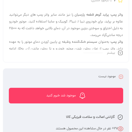
2
(
1
بازخورد مشتری)
واتر پمپ پراید گوهر قطعه پارسیان
را نیز مانند سایر واتر پمپ های دیگر می‌توانید
علاوه بر پراید، برای خودروی تیبا 1، تیبا2، کوییک و ساینا استفاده کنید. موتور خودرو
به دلیل احتراق و سوختن بنزین موجود در آن، دمای بالایی خواهد ‌داشت که به 2500
درجه سانتی‌گراد می‌رسد.
واتر پمپ
به‌عنوان
سیستم خنک‌کننده
وظیفه ی پایین آوردن دمای موتور را به عهده
دارد. واتر پمپ از زمان روشن شدن موتور خودرو و تا روشن ماندن آن، به‌کار ادامه
بیشـتر
می‌دهد تا دمای داخل موتور را متعادل نگه دارد که در صورت خرابی این قطعه عملا
موتور خودرو از کار می‌افتد و خرابی موتور هم برابر با از‌کار‌افتادن خودرو است . پس
وجود واتر پمپ را بسیار جدی بگیرید و تعویض قطعه‌ خراب‌شده را در اسرع وقت انجام
دهید.
موجود نیست
موجود شد خبرم کنید
گارانتی اصالت و سلامت فیزیکی کالا
27
+ نفر در حال مشاهده این محصول هستند