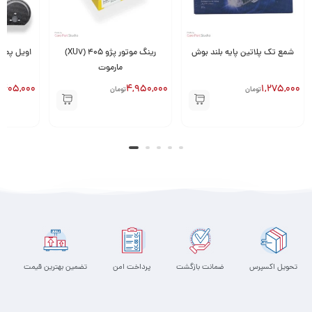
شمع تک پلاتین پایه بلند بوش
رینگ موتور پژو 405 (XU7)
مارموت
,405,000
4,950,000
1,275,000
تومان
تومان
تحویل اکسپرس
ضمانت بازگشت
پرداخت امن
تضمین بهترین قیمت