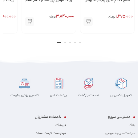
شمع تک پلاتین پایه بلند بوش
رینگ موتور پژو 405(XU7) قائم
6,800,000
3,840,000
1,275,000
تومان
تومان
تحویل اکسپرس
ضمانت بازگشت
پرداخت امن
تضمین بهترین قیمت
دسترسی سریع
خدمات مشتریان
بلاگ
فروشگاه
سیاست حریم خصوصی
درخواست قیمت عمده