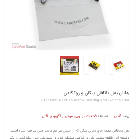
هلالی بغل یاتاقان پیکان و روآ گلدن
Crescent Next To Arrow Bearing And Golden Roa
برند:
گلدن
دسته :
قطعات موتوری
,
موتور و اگزوز
,
یاتاقان
بغل یاتاقانی قطعه های هلالی شکل که از جنس فلز نرم مانند مس ساخته شده است.
وظیفه این قطعه تنظیم لقی و خلاصی میلنگ خودرو است،لقی میل لنگ کمتر از یک