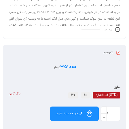
دهم میلیمتر است که برای آزمایش آن از فیلر اندازه گیری استفاده می شود. تعداد
مورد استفاده در هر خودرو متفاوت است و بین 2 تا 4 عدد تغییر میابد.محل نصب
این قطعه در بین بلوک سیلندر و کپی های میل لنگ است تا به وسیله آن بتوان لقی
افقی مجاز میل لنگ را تعیین کرد. بغل یاتاقان در اثر ساییدگی در هنگام کلاچ گرفتن
بیشـتر
خراب می شود.در هنگام کلاچ گرفتن میل لنگ پیستون را به یک طرف دیوار سیلندر
فشار داده و باعث ساییدگی زیاد می شود. ساییدگی بغل یاتاقانی باعث خرابی دنده و
زنجیر میل لنگ و میل سوپاپ میشود.
ناموجود
351,000
تومان
سایز
پاک کردن
(STD) استاندارد
10
30
افزودن به سبد خرید