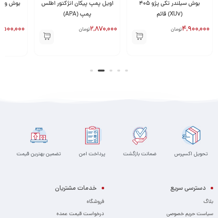
بوش سیلندر تکی پژو 405
اویل پمپ پیکان انژکتور اطلس
(XU7) قائم
پمپ (APA)
,500,000
2,870,000
4,900,000
تومان
تومان
تحویل اکسپرس
ضمانت بازگشت
پرداخت امن
تضمین بهترین قیمت
دسترسی سریع
خدمات مشتریان
بلاگ
فروشگاه
سیاست حریم خصوصی
درخواست قیمت عمده