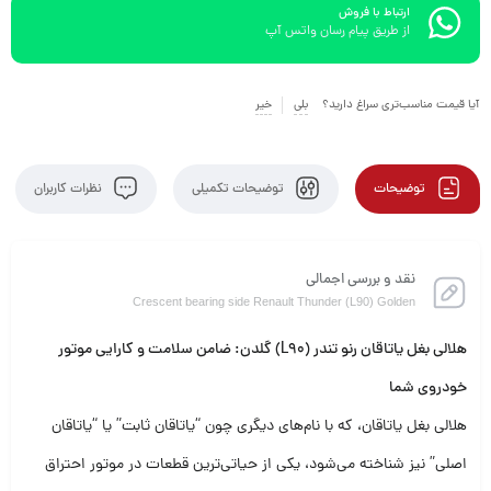
ارتباط با فروش
از طریق پیام رسان واتس آپ
آیا قیمت مناسب‌تری سراغ دارید؟
بلی
خیر
توضیحات
توضیحات تکمیلی
نظرات کاربران
نقد و بررسی اجمالی
Crescent bearing side Renault Thunder (L90) Golden
هلالی بغل یاتاقان رنو تندر (L90) گلدن: ضامن سلامت و کارایی موتور
خودروی شما
هلالی بغل یاتاقان، که با نام‌های دیگری چون “یاتاقان ثابت” یا “یاتاقان
اصلی” نیز شناخته می‌شود، یکی از حیاتی‌ترین قطعات در موتور احتراق