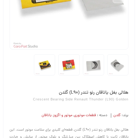
هلالی بغل یاتاقان رنو تندر (L90) گلدن
Crescent Bearing Side Renault Thunder (L90) Golden
برند:
گلدن
دسته :
قطعات موتوری
,
موتور و اگزوز
,
یاتاقان
هلالی بغل یاتاقان رنو تندر (L90) گلدن، قطعه‌ای کلیدی برای سلامت موتور است. این
یاتاقان ثابت با کاهش اصطکاک بین میل‌لنگ و بلوک موتور، از سایش و حرارت