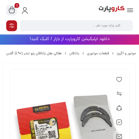
0
دانلود اپلیکیشن کاروپارت از بازار / کلیک کنید!
موتور و اگزوز
قطعات موتوری
یاتاقان
هلالی بغل یاتاقان رنو تندر (L90) گلدن