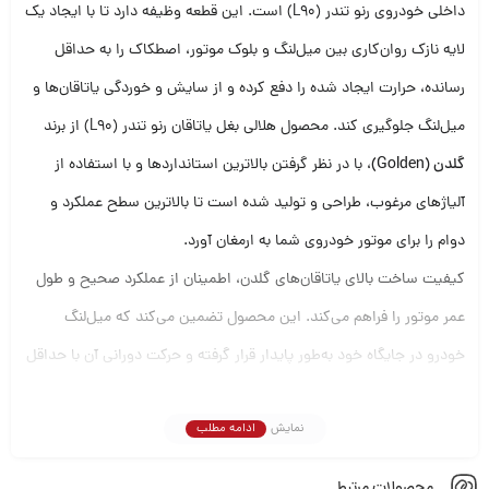
داخلی خودروی رنو تندر (L90) است. این قطعه وظیفه دارد تا با ایجاد یک
لایه نازک روان‌کاری بین میل‌لنگ و بلوک موتور، اصطکاک را به حداقل
رسانده، حرارت ایجاد شده را دفع کرده و از سایش و خوردگی یاتاقان‌ها و
میل‌لنگ جلوگیری کند. محصول هلالی بغل یاتاقان رنو تندر (L90) از برند
گلدن (Golden)
، با در نظر گرفتن بالاترین استانداردها و با استفاده از
آلیاژهای مرغوب، طراحی و تولید شده است تا بالاترین سطح عملکرد و
دوام را برای موتور خودروی شما به ارمغان آورد.
کیفیت ساخت بالای یاتاقان‌های گلدن، اطمینان از عملکرد صحیح و طول
عمر موتور را فراهم می‌کند. این محصول تضمین می‌کند که میل‌لنگ
خودرو در جایگاه خود به‌طور پایدار قرار گرفته و حرکت دورانی آن با حداقل
لرزش و صدا انجام شود. انتخاب یاتاقان مناسب، گامی اساسی در
نمایش
ادامه مطلب
پیشگیری از خرابی‌های پرهزینه موتور، حفظ توان و عملکرد بهینه خودرو و
همچنین کاهش مصرف سوخت است. برند گلدن با سابقه‌ای درخشان در
محصولات مرتبط