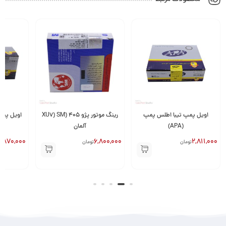
تولید قطعات موتوری، محصولی قابل اعتماد را به دست شما می‌رساند.
اویل پمپ تیبا اطلس پمپ
رینگ موتور پژو 405 (XU7) SM
اویل پمپ
(APA)
آلمان
2,870,000
6,800,000
2,811,000
تومان
تومان