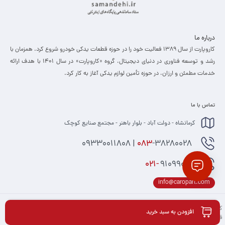
درباره ما
کاروپارت از سال ۱۳۸۹ فعالیت خود را در حوزه قطعات یدکی خودرو شروع کرد. همزمان با
رشد و توسعه فناوری در دنیای دیجیتال، گروه «کاروپارت» در سال ۱۴۰۱ با هدف ارائه
خدمات مطمئن و ارزان، ­در حوزه تأمین لوازم یدکی آغاز به کار کرد.
تماس با ما
کرمانشاه - دولت آباد - بلوار باهنر - مجتمع صنایع کوچک
-38280028 | 09330011808
083
021-
91099074
info@caropart.com
کلیه حقوق مادی و معنوی برای کاروپارت محفوظ می باشد و هرگونه کپی برداری شامل پیگرد
افزودن به سبد خرید
قانونی می باشد.