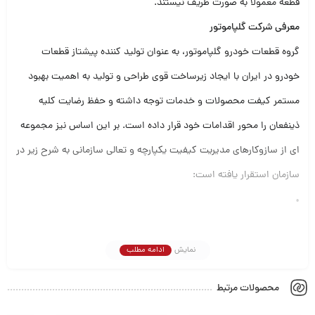
قطعه معمولاً به صورت ظریف نیستند.
معرفی شرکت گلپاموتور
گروه قطعات خودرو گلپاموتور، به عنوان تولید کننده پیشتاز قطعات
خودرو در ایران با ایجاد زیرساخت‌ قوی طراحی و تولید به اهمیت بهبود
مستمر کیفت محصولات و خدمات توجه داشته و حفظ رضایت کلیه
ذینفعان را محور اقدامات خود قرار داده است. بر این اساس نیز مجموعه
ای از سازوکارهای مدیریت کیفیت یکپارچه و تعالی سازمانی به شرح زیر در
سازمان استقرار یافته است:
•
• استقرار و پیاده سازی سیستم های مدیریت تکنولوژی
• استقرار استاندارد ISO/TS 16949
نمایش
ادامه مطلب
• استقرار استاندارد ISO 14001 در راستای حفظ و نگهداری محیط زیست
محصولات مرتبط
• استقرار و پیاده سازی استاندارد OHSAS 18001 در راستای اصول