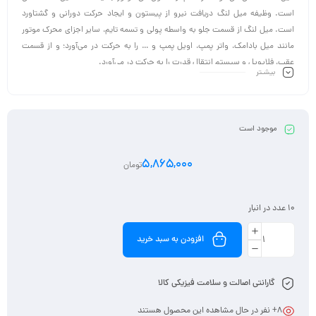
است. وظیفه میل لنگ دریافت نیرو از پیستون و ایجاد حرکت دورانی و گشتاورد
است. میل لنگ از قسمت جلو به واسطه پولی و تسمه تایم، سایر اجزای محرک موتور
مانند میل بادامک، واتر پمپ، اویل پمپ و … را به حرکت در می‌آورد؛ و از قسمت
عقب، فلایویل و سیستم انتقال قدرت را به حرکت در می‌آورد.
بیشـتر
با توجه به نقش این قطعه در موتور و میزان نیروهای وارده به آن، این قطعه باید
دارای استحکام و مقاومت بالایی باشد؛ از این رو در تولید آن از فولاد و یا چدن
استفاده میشود و با فلزات مختلف آلیاژ می‌شود.
موجود است
5,865,000
تومان
10 عدد در انبار
افزودن به سبد خرید
گارانتی اصالت و سلامت فیزیکی کالا
8
+ نفر در حال مشاهده این محصول هستند