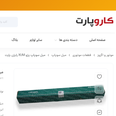
صفحه اصلی
دسته بندی ها
سایر لوازم
بلاگ
موتور و اگزوز
قطعات موتوری
میل سوپاپ
میل سوپاپ پژو XUM رایژن پارت
میل 
art
برن
میل سوپاپ پژو 
این
است