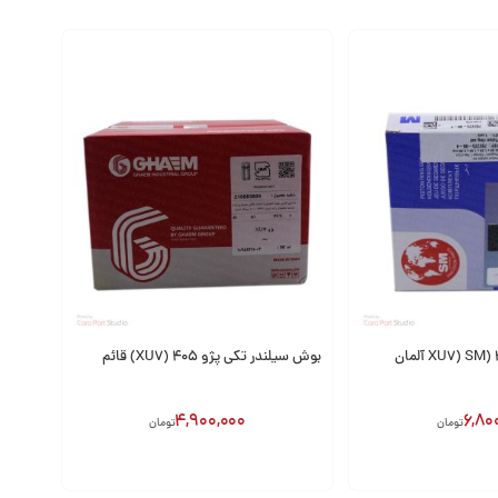
بوش سیلندر تکی پژو 405 (XU7) قائم
4,900,000
6,80
تومان
تومان