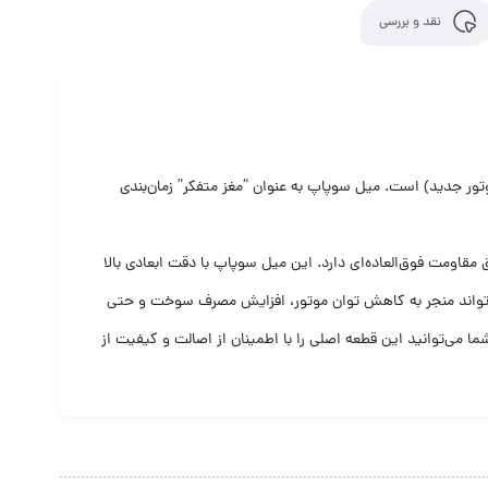
نقد و بررسی
از باکیفیت‌ترین قطعات جایگزین برای خودروهای مجهز به موتور XUM (نظیر پارس ELX موتور جدید) است. میل سوپاپ به عنوان “مغز متفکر” زمان‌بندی
مقاومت فوق‌العاده‌ای دارد. این میل سوپاپ با دقت ابعادی بالا
می‌تواند منجر به کاهش توان موتور، افزایش مصرف سوخت و حتی
این استفاده از برند رایژن پارت انتخابی هوشمندانه برای بازگرداندن شتاب و قدرت اولیه به موتور قدرتمند XUM شماست. شما می‌توانید این قطعه اصلی را با اطمینان از اصالت و کیفیت از