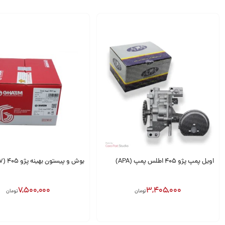
اویل پمپ پژو 405 اطلس پمپ (APA)
بوش و پیستون بهینه پژو 405 (XU7) قائم
7,500,000
3,405,000
تومان
تومان