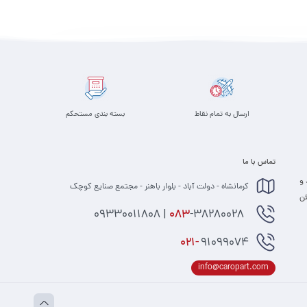
افزودن به سبد
ارسال به تمام نقاط
بسته بندی مستحکم
تماس با ما
 و
کرمانشاه - دولت آباد - بلوار باهنر - مجتمع صنایع کوچک
 مطمئن
-38280028 | 09330011808
083
021-
91099074
info@caropart.com