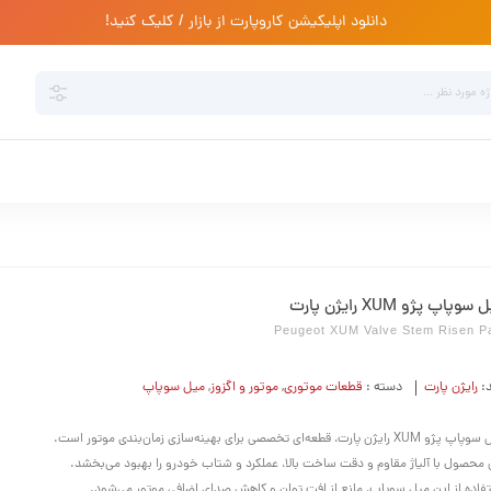
دانلود اپلیکیشن کاروپارت از بازار / کلیک کنید!
سوپاپ پژو XUM رایژن پارت
Peugeot XUM Valve Stem Risen P
د:
رایژن پارت
دسته :
قطعات موتوری
,
موتور و اگزوز
,
میل سوپاپ
XUM رایژن پارت، قطعه‌ای تخصصی برای بهینه‌سازی زمان‌بندی موتور است.
 محصول با آلیاژ مقاوم و دقت ساخت بالا، عملکرد و شتاب خودرو را بهبود می‌بخشد.
فاده از این میل سوپاپ، مانع از افت توان و کاهش صدای اضافی موتور می‌شود.