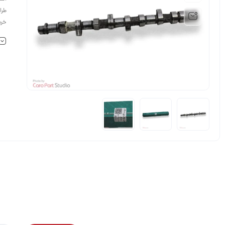
طراحی
خری