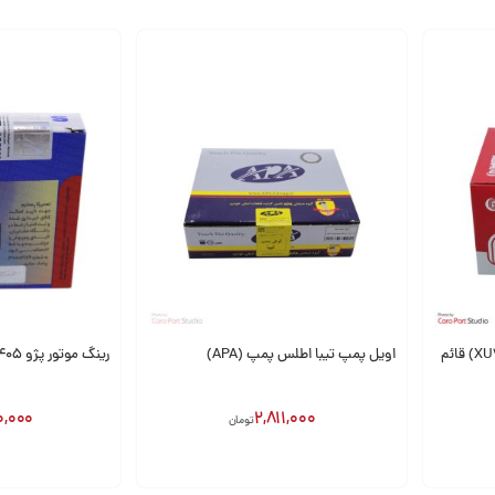
اویل پمپ تیبا اطلس پمپ (APA)
رینگ موتور پژو 405 (XU7) SM آلمان
0,000
2,811,000
تومان