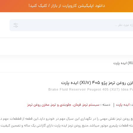
دانلود اپلیکیشن کاروپارت از بازار / کلیک کنید!
روغن ترمز پژو 405 (XU7) ایده پارت
Brake Fluid Reservoir Peugeot 405 (XU7) Idea P
د:
ایده پارت
دسته :
سیستم ترمز
,
فرمان،‌ جلوبندی و ترمز
,
مخزن روغن ترمز
ع روغن ترمز نقش مهمی را در نگهداری این سیال مهم در خودرو دارد.این قطعه از قططعات مهم در
ه قطعات پلیمری موتور میباشد.منبع روغن ترمز ایده پارت دارای گارانتی یک ساله و تضمین کیفیت 