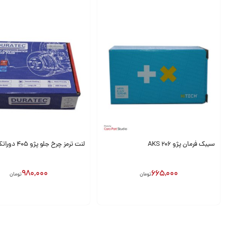
سیبک فرمان پژو 206 AKS
لنت ترمز چرخ جلو پژو ۴۰۵ دوراتک
980,000
665,000
تومان
تومان
انتخاب گزینه
افزودن به سبد