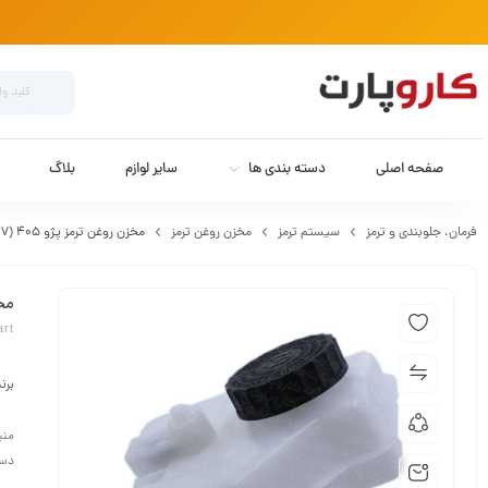
صفحه اصلی
دسته بندی ها
سایر لوازم
بلاگ
فرمان،‌ جلوبندی و ترمز
سیستم ترمز
مخزن روغن ترمز
مخزن روغن ترمز پژو 405 (XU7) ایده پارت
مخزن 
art
برن
منب
دست