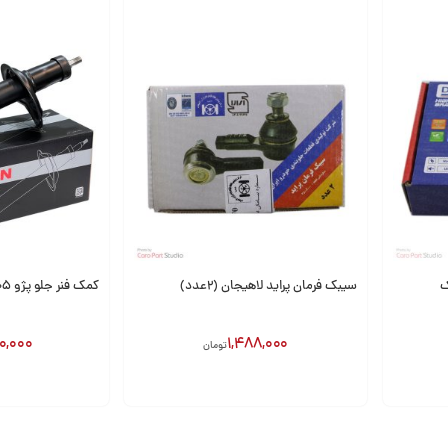
سیبک فرمان پراید لاهیجان (2عدد)
کمک فنر جلو پژو 405 باریون
0,000
1,488,000
تومان
افزودن به سبد
افزودن به سبد