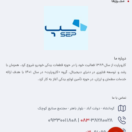
مجــوزها
درباره ما
کاروپارت از سال ۱۳۸۹ فعالیت خود را در حوزه قطعات یدکی خودرو شروع کرد. همزمان با
رشد و توسعه فناوری در دنیای دیجیتال، گروه «کاروپارت» در سال ۱۴۰۱ با هدف ارائه
خدمات مطمئن و ارزان، ­در حوزه تأمین لوازم یدکی آغاز به کار کرد.
تماس با ما
کرمانشاه - دولت آباد - بلوار باهنر - مجتمع صنایع کوچک
-38280028 | 09330011808
083