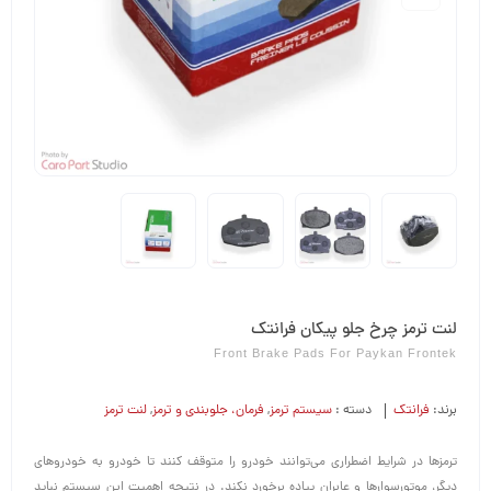
لنت ترمز چرخ جلو پیکان فرانتک
Front Brake Pads For Paykan Frontek
برند:
فرانتک
دسته :
سیستم ترمز
,
فرمان،‌ جلوبندی و ترمز
,
لنت ترمز
ترمزها در شرایط اضطراری می‌توانند خودرو را متوقف کنند تا خودرو به خودروهای
دیگر، موتورسوارها و عابران پیاده برخورد نکند. در نتیجه اهمیت این سیستم نباید