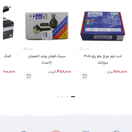
لنت ترمز چرخ جلو پژو ۴۰۵
سیبک فرمان پراید لاهیجان
کمک فنر جلو 
دوراتک
(2عدد)
,300,000
1,488,000
980,000
تومان
تومان