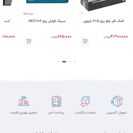
کمک فنر جلو پژو 405 باریون
سیبک فرمان پژو 206 AKS
980,000
665,000
4,300,000
تومان
تومان
تو
تحویل اکسپرس
ضمانت بازگشت
پرداخت امن
تضمین بهترین قیمت