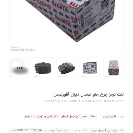
لنت ترمز چرخ جلو نیسان دیزل آفورتیس
Nissan Diesel Afortis Front Wheel Brake Pads
برند:
آفورتیس
دسته :
سیستم ترمز
,
فرمان،‌ جلوبندی و ترمز
,
لنت ترمز
ﻣﺘﺪاول ﺗﺮﯾﻦ ﻓﺮﻣﻮل ﻣﻮرد اﺳﺘﻔﺎده در ﻟﻨﺖ ﺗﺮﻣﺰ ﺧﻮدروﻫﺎ ﻧﯿﻤﻪ ﻓﻠﺰ (semi metallic) ﻣﻰ