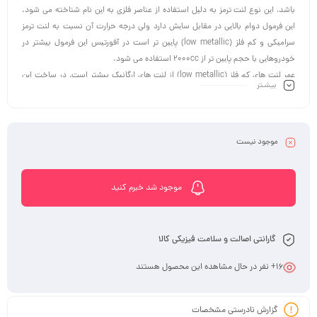
ﺑﺎﺷﺪ، اﯾﻦ ﻧﻮع ﻟﻨﺖ ﺗﺮﻣﺰ ﺑﻪ دﻟﯿﻞ اﺳﺘﻔﺎده از ﻋﻨﺎﺻﺮ ﻓﻠﺰى ﺑﻪ اﯾﻦ ﻧﺎم ﺷﻨﺎﺧﺘﻪ ﻣﻰ ﺷﻮد.
اﯾﻦ ﻓﺮﻣﻮل دوام ﺑﺎﻻﯾﻰ در ﻣﻘﺎﺑﻞ ﺳﺎﯾﺶ دارد وﻟﻰ درﺟﻪ ﺣﺮارت آن ﻧﺴﺒﺖ ﺑﻪ ﻟﻨﺖ ﺗﺮﻣﺰ
ﺳﺮاﻣﯿﮑﻰ و ﮐﻢ ﻓﻠﺰ (low metallic) ﭘﺎﯾﯿﻦ ﺗﺮ اﺳﺖ در آﻓﻮرﺗﯿﺲ اﯾﻦ ﻓﺮﻣﻮل ﺑﯿﺸﺘﺮ در
ﺧﻮدروﻫﺎﯾﻰ ﺑﺎ ﺣﺠﻢ ﭘﺎﯾﯿﻦ ﺗﺮ از 2000cc اﺳﺘﻔﺎده ﻣﻰ ﺷﻮد.
عمر ﻟﻨﺖ ﻫﺎى ﮐﻢ ﻓﻠﺰ (low metallic) از ﻟﻨﺖ ﻫﺎى ارﮔﺎﻧﯿﮏ ﺑﯿﺸﺘﺮ اﺳﺖ، در ﺳﺎﺧﺖ اﯾﻦ
بیشـتر
ﻟﻨﺖ ﻫﺎ از ﻓﻠﺰ ﻧﺮم اﺳﺘﻔﺎده ﺷﺪه ﺗﺎ از ﺻﺪا ﺟﻠﻮﮔﯿﺮى و ﻗﺪرت ﺗﺮﻣﺰ ﮔﯿﺮى ﻣﻨﺎﺳﺒﻰ داﺷﺘﻪ
ﺑﺎﺷﻨﺪ، در آﻓﻮرﺗﯿﺲ اﯾﻦ ﻓﺮﻣﻮل ﻋﻤﻮﻣﺎً ﺑﺮاى ﺧﻮدروﻫﺎﯾﻰ ﺑﺎ ﺣﺠﻢ ﺑﺎﻻﺗﺮ از 2000cc
اﺳﺘﻔﺎده ﻣﻰ ﺷﻮد.
موجود نیست
موجود شد خبرم کنید
گارانتی اصالت و سلامت فیزیکی کالا
16
+ نفر در حال مشاهده این محصول هستند
گزارش نادرستی مشخصات