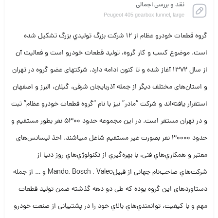
نقد و بررسی اجمالی
Peugeot 405 gearbox funnel, large
گروه قطعات خودرو عظام از 12 شرکت بزرگ تولیدي بزرگ تشکیل شده
است. موضوع کسب و کار گروه، تولید قطعات خودرو است و فعالیت آن
از سال 1372 آغاز شده و تا کنون ادامه دارد. شرکتهای عضو گروه در تهران
و استان‌های مختلف دیگر از جمله آذربایجان شرقی، گیلان، البرز و اصفهان
استقرار یافته‌اند و شرکت “مادر” نیز با نام “گروه قطعات خودرو عظام” ثبت
و در تهران مستقر است. در این مجموعه حدود 5300 نفر بطور مستقیم و
حدود 30000 نفر بصورت غیر مستقیم شاغل میباشند. اخذ لیسانس‌های
معتبر و همکاري‌هاي فنی، با بهره‌گیري از تکنولوژي‌هاي روز دنیا از
شرکت‌هاي صاحب‌نام جهانی از قبیلMando, Bosch , Valeo و … از جمله
دستاوردهای این گروه بوده که طی دو دهه گذشته ضمن تولید قطعات
مهم و با کیفیت، توانمندي‌هاي بالاي خود را در پشتیبانی از صنعت خودرو