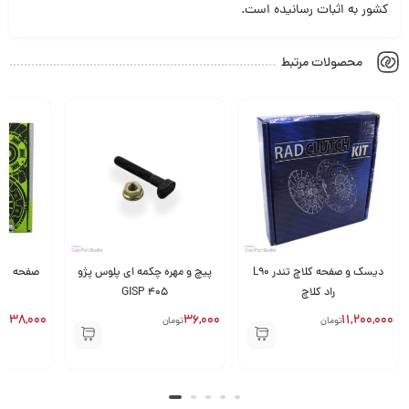
کشور به اثبات رسانیده است.
محصولات مرتبط
دیسک و صفحه کلاچ تندر L90
پیچ و مهره چکمه ای پلوس پژو
راد کلاچ
405 GISP
,038,000
36,000
11,200,000
تومان
تومان