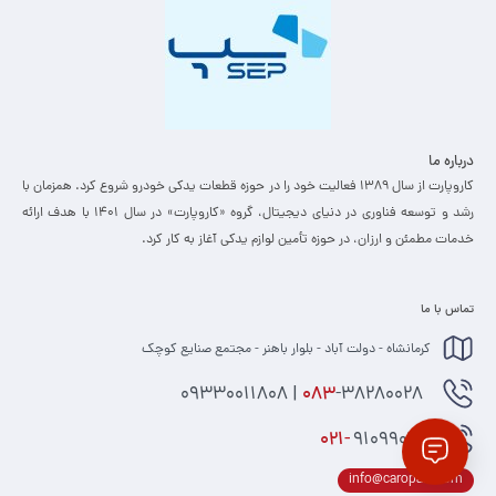
درباره ما
کاروپارت از سال ۱۳۸۹ فعالیت خود را در حوزه قطعات یدکی خودرو شروع کرد. همزمان با
رشد و توسعه فناوری در دنیای دیجیتال، گروه «کاروپارت» در سال ۱۴۰۱ با هدف ارائه
خدمات مطمئن و ارزان، ­در حوزه تأمین لوازم یدکی آغاز به کار کرد.
تماس با ما
کرمانشاه - دولت آباد - بلوار باهنر - مجتمع صنایع کوچک
-38280028 | 09330011808
083
021-
91099074
info@caropart.com