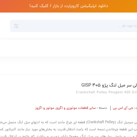
دانلود اپلیکیشن کاروپارت از بازار / کلیک کنید!
ی سر میل لنگ پژو 405 GISP
Crankshaft Pulley Peugeot 405 G
د:
جی آی اس پی
دسته :
سایر قطعات موتوری و اگزوز
,
موتور و اگزوز
پولی سرمیل لنگ (Crankshaft Pelley) قطعه ای چرخ مانند است که به انتهای میل لنگ متصل
 این قطعه چرخاندن تسمه است که باعث انتقال قدرت به بخش‌های مورد نیاز مانند آلترناتور، کم
 و …. می‌شود. پولی‌های سر میل لنگ معمولا دارای دمپری می‌باشند که علاوه بر انتقال قدرت