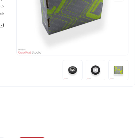
خاص
باع