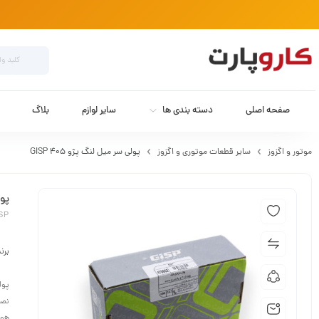
صفحه اصلی
دسته بندی ها
سایر لوازم
بلاگ
موتور و اگزوز
سایر قطعات موتوری و اگزوز
پولی سر میل لنگ پژو 405 GISP
پول
ISP
برن
نصب
هوا