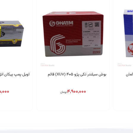
بوش سیلندر تکی پژو 405 (XU7) قائم
اویل پمپ پیکان انژکت
0,000
4,900,000
تومان
افزودن به سبد
افزودن به سبد