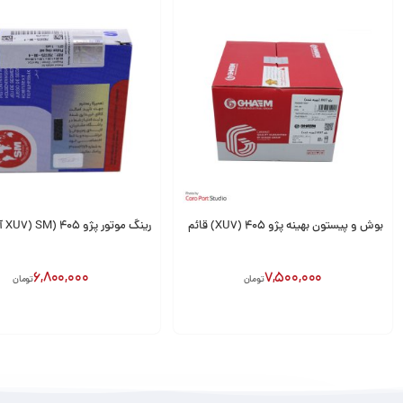
بوش و پیستون بهینه پژو 405 (XU7) قائم
رینگ موتور پژو 405 (XU7) SM آلمان
6,800,000
7,500,000
تومان
تومان
افزودن به سبد
افزودن به سبد