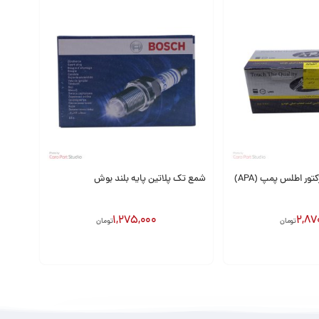
ور اطلس پمپ (APA)
شمع تک پلاتین پایه بلند بوش
1,275,000
2,87
تومان
تومان
افزودن به سبد