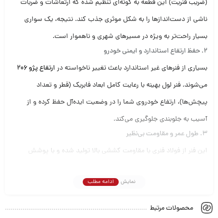
(ضریب فنریت) این قطعه به گونه‌ای تنظیم شده که ارتعاشات و ضربات
ناشی از دست‌اندازها را به شکل موثری جذب کند. نتیجه، یک سواری
بسیار راحت‌تر به ویژه در مسیرهای شهری و ناهموار است.
۲. حفظ ارتفاع استاندارد و ایمنی خودرو
بسیاری از فنرهای غیر استاندارد باعث تغییر ناخواسته در
ارتفاع پژو 206
می‌شوند. فنر لول بهینه با رعایت کامل ابعاد فابریک (قطر و تعداد
پیچش‌ها)، ارتفاع خودروی شما را در وضعیت ایده‌آل حفظ کرده و از
آسیب به جلوبندی جلوگیری می‌کند.
۳. طول عمر و مقاومت بی‌نظیر
این فنر از فولاد فنری با مقاومت کششی بالا تولید شده و با پوشش
فسفاته و رنگ اپوکسی کوره ای تقویت شده است. این پوشش دولایه،
نمایش
ادامه مطلب
فنر را در برابر زنگ‌زدگی، خوردگی ناشی از رطوبت و نمک جاده مقاوم
می‌سازد و عمر مفید آن را چندین برابر می‌کند.
محصولات مرتبط
مشخصات فنی و سازگاری