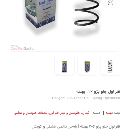
فنر لول جلو پژو 206 بهینه
Peugeot 206 Front Coil Spring Optimized
برند:
بهینه
دسته :
فرمان،‌ جلوبندی و ترمز
,
فنر لول
,
قطعات جلوبندی و تعلیق
فنر لول جلو پژو 206 بهینه | راه‌حل دائمی خشکی و کوبش