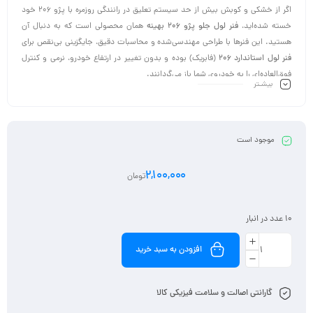
اگر از خشکی و کوبش بیش از حد سیستم تعلیق در رانندگی روزمره با پژو 206 خود
خسته شده‌اید،
فنر لول جلو پژو 206 بهینه
همان محصولی است که به دنبال آن
هستید. این فنرها با طراحی مهندسی‌شده و محاسبات دقیق، جایگزینی بی‌نقص برای
فنر لول استاندارد 206
(فابریک) بوده و بدون تغییر در ارتفاع خودرو، نرمی و کنترل
فوق‌العاده‌ای را به خودروی شما باز می‌گردانند.
بیشـتر
فنر لول بهینه 206
نه تنها ضربات جاده را بهتر جذب می‌کند، بلکه پایداری خودرو در
سرعت‌های بالا و پیچ‌ها را نیز افزایش می‌دهد.
موجود است
2,100,000
تومان
10 عدد در انبار
افزودن به سبد خرید
گارانتی اصالت و سلامت فیزیکی کالا