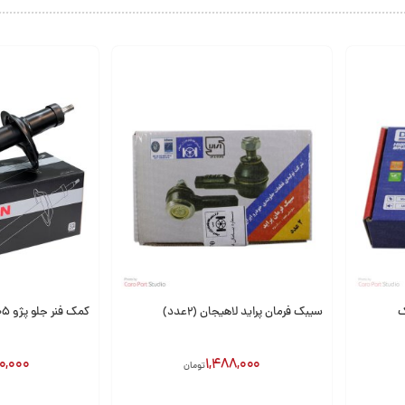
سیبک فرمان پراید لاهیجان (2عدد)
کمک فنر جلو پژو 405 باریون
0,000
1,488,000
تومان