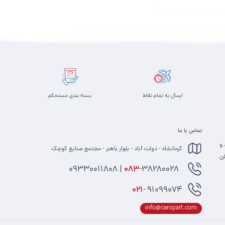
ارسال به تمام نقاط
بسته بندی مستحکم
تماس با ما
 و
کرمانشاه - دولت آباد - بلوار باهنر - مجتمع صنایع کوچک
 مطمئن
-38280028 | 09330011808
083
021-
91099074
info@caropart.com