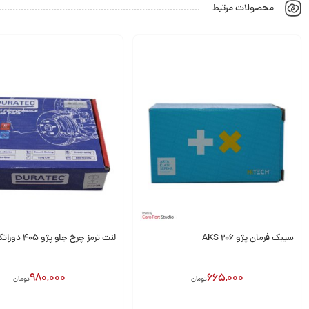
محصولات مرتبط
سیبک فرمان پژو 206 AKS
لنت ترمز چرخ جلو پژو ۴۰۵ دوراتک
980,000
665,000
تومان
تومان