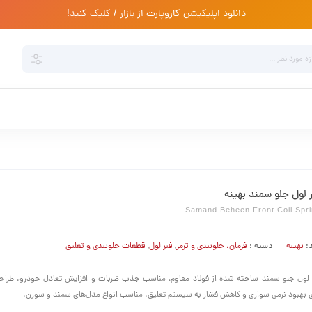
دانلود اپلیکیشن کاروپارت از بازار / کلیک کنید!
 لول جلو سمند بهینه
Samand Beheen Front Coil Spr
د:
بهینه
دسته :
فرمان،‌ جلوبندی و ترمز
,
فنر لول
,
قطعات جلوبندی و تعلیق
 لول جلو سمند ساخته شده از فولاد مقاوم، مناسب جذب ضربات و افزایش تعادل خودرو. طراحی
ی بهبود نرمی سواری و کاهش فشار به سیستم تعلیق. مناسب انواع مدل‌های سمند و سورن.