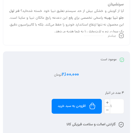
سرنشینان
آیا از کوبش و خشکی بیش از حد سیستم تعلیق تیبا خود خسته شده‌اید؟
فنر لول
جلو تیبا بهینه
پاسخی تخصصی برای رفع این دغدغه رایج مالکان تیبا و ساینا است.
این محصول نه تنها ارتفاع استاندارد خودرو را حفظ می‌کند، بلکه با کالیبراسیون دقیق،
یک سواری نرم و لذت‌بخش را به شما هدیه می‌دهد.
بیشـتر
این فنرها برای
بهینه‌سازی عملکرد جلوبندی تیبا
طراحی شده‌اند تا بتوانند ضربات ناشی
از دست‌اندازها، چاله‌ها و مسیرهای ناهموار را به بهترین شکل ممکن جذب کنند.
موجود است
2,100,000
تومان
4 عدد در انبار
افزودن به سبد خرید
گارانتی اصالت و سلامت فیزیکی کالا