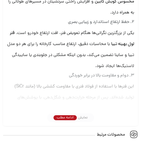
محسوس کوبش کابین
و افزایش راحتی سرنشینان در مسیرهای طولانی را
به همراه دارد.
۲. حفظ ارتفاع استاندارد و زیبایی بصری
یکی از بزرگترین نگرانی‌ها هنگام تعویض فنر، افت ارتفاع خودرو است.
فنر
لول بهینه تیبا
با محاسبات دقیق، ارتفاع مناسب کارخانه را برای هر دو مدل
تیبا و ساینا تضمین می‌کند، بدون اینکه مشکلی در جلوبندی یا ساییدگی
لاستیک‌ها ایجاد شود.
۳. دوام و مقاومت بالا در برابر خوردگی
این فنرها با استفاده از فولاد فنری با مقاومت کششی بالا (مانند SiCr)
تولید شده‌اند. پس از مرحله حرارت‌دهی و شکل‌دهی، با پوشش‌های
محافظ فسفاته یا اپوکسی پوشانده می‌شوند تا در برابر زنگ‌زدگی ناشی از
نمایش
ادامه مطلب
رطوبت، آب و نمک (به ویژه در فصول بارانی) کاملاً مقاوم باشند.
۴. سازگاری گسترده
محصولات مرتبط
این مجموعه فنر لول به طور خاص برای طیف وسیعی از خودروهای