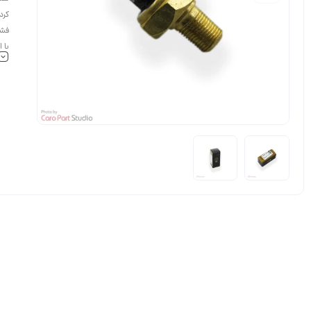
کرد
فشن
با 