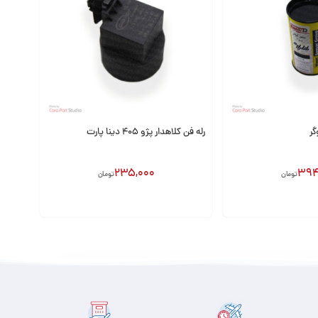
گر
رله فن کلاهدار پژو 405 دینا پارت
235,000
394
تومان
تومان
افزودن به سبد