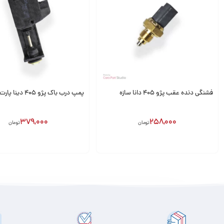
فشنگی دنده عقب پژو 405 دانا سازه
پمپ درب باک پژو 405 دینا پارت
379,000
258,000
تومان
تومان
افزودن به سبد
افزودن به سبد