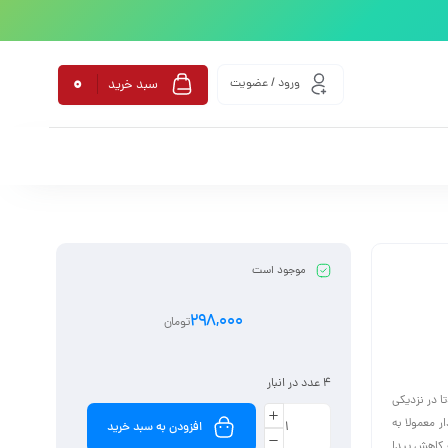
0
ورود / عضویت
سبد خرید
موجود است
298,000
تومان
4 عدد در انبار
 در نزدیکی
 معمولا به
افزودن به سبد خرید
 کاهش پیدا