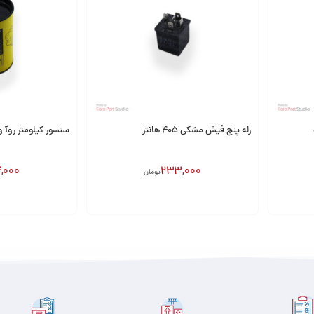
رله پنج فیش مشکی 405 هانتر
سنسور کیلومتر روآ و
,000
233,000
تومان
افزودن به سبد
افزودن به سبد