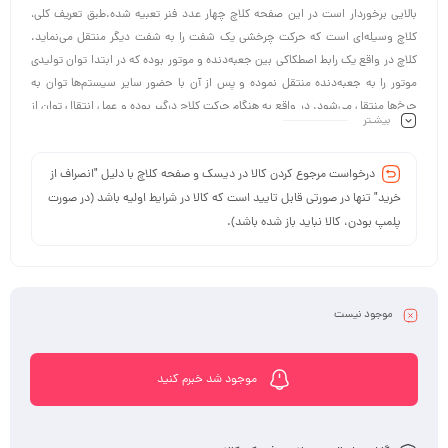
بالایی برخوردار است در این صفحه کلاچ چهار عدد فنر تعبیه شده.طبق تعریف کلی،
کلاچ وسیله‌ای است که حرکت چرخشی یک شفت را به شفت دیگر منتقل می‌نماید.
کلاچ در واقع یک رابط اصطکاکی بین جعبه‌دنده و موتور بوده که در ابتدا توان تولیدی
موتور را به جعبه‌دنده منتقل نموده و پس از آن با حضور سایر سیستم‌ها توان به
چرخ‌ها منتقل می‌شود. در واقع به هنگام حرکت کلاچ درگیر بوده و عمل انتقال توان از
بیشـتر
موتور به جعبه‌دنده و در نهایت به چرخ‌ها اتفاق می‌افتد. اما به هنگام رانندگی لحظاتی
لازم است تا این ارتباط قطع گردد؛ به عنوان مثال جهت تغییر سرعت، نیاز به تعویض
درخواست مرجوع کردن کالا در دیسک و صفحه کلاچ با دلیل "انصراف از
دنده است.
خرید" تنها در صورتی قابل تایید است که کالا در شرایط اولیه باشد (در صورت
پلمپ بودن، کالا نباید باز شده باشد).
موجود نیست
موجود شد خبرم کنید