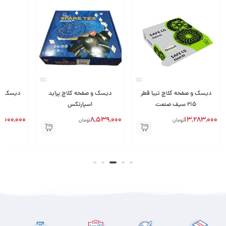
دیسک و صفحه کلاچ تیبا قطر
دیسک و صفحه کلاچ پراید
215 سیف صنعت
اسپارتکس
5,000,000
8,539,000
13,283,000
تومان
تومان