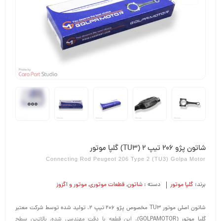
شاتون پژو 206 تیپ 2 (TU3) گلپا موتور
Connecting Rod Peugeot 206 Type 2 (TU3) Golpa Motor
برند:
گلپا موتور
دسته :
شاتون
,
قطعات موتوری
,
موتور و اگزوز
شاتون اصلی موتور TU3 مخصوص پژو 206 تیپ 2، تولید شده توسط شرکت معتبر
گلپا موتور (GOLPAMOTOR).
این قطعه با دقت مهندسی شده، بالاترین سطح