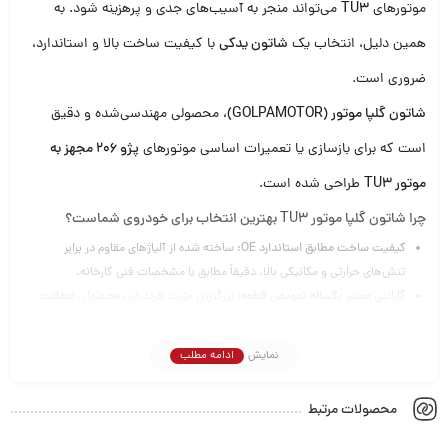
موتورهای
TU3
می‌تواند منجر به آسیب‌های جدی و پرهزینه شود. به
همین دلیل، انتخاب یک
شاتون یدکی
با کیفیت ساخت بالا و استاندارد،
ضروری است.
شاتون گلپا موتور (GOLPAMOTOR)
، محصولی مهندسی‌شده و دقیق
است که برای بازسازی یا تعمیرات اساسی موتورهای
پژو 206 مجهز به
موتور TU3
طراحی شده است.
چرا شاتون گلپا موتور TU3 بهترین انتخاب برای خودروی شماست؟
کیفیت ساخت مطابق استاندارد OE:
ساخته شده از آلیاژهای مقاوم در برابر
تنش‌های حرارتی و مکانیکی بالا، دقیقاً مطابق با مشخصات فنی کارخانه.
گارانتی معتبر یکساله تعویض قطعه:
بزرگترین مزیت خرید این محصول،
ضمانت
تعویض یکساله از سوی گلپا موتور
است که خیال شما را از بابت اصالت و دوام کالا
برای یک سال کامل آسوده می‌کند.
نمایش
ادامه مطلب
سازگاری کامل با TU3:
طراحی شده به طور اختصاصی برای موتور
TU3 (تیپ 2 پژو
206)
، بدون نیاز به تراشکاری یا تغییرات اضافی در هنگام نصب.
محصولات مرتبط
استحکام بالا در برابر فشار:
ایده‌آل برای شرایط رانندگی سخت و استفاده
طولانی‌مدت، کاهش ریسک شکستگی و تاب برداشتن.