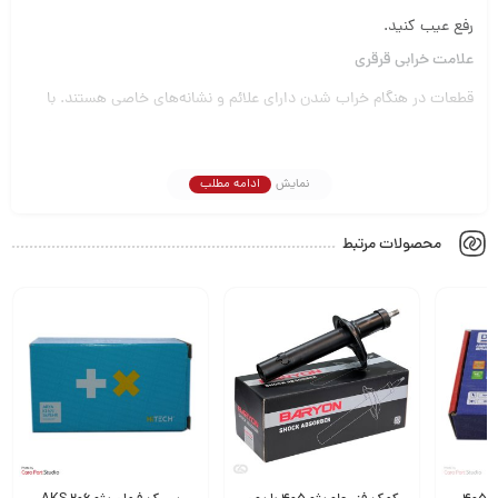
رفع عیب کنید.
علامت خرابی قرقری
قطعات در هنگام خراب شدن دارای علائم و نشانه‌های خاصی هستند. با
توجه به این علائم و بازدید از قطعه می توان عیب را تشخیص داد و رفع
عیب کرد.
نمایش
ادامه مطلب
صدای کوبش چرخ ها در دست اندازها
محصولات مرتبط
به هم خوردن میزان فرمان
لاستیک سایی
شرکت تولیدی صنعتی امیرنیا در سال 1369 با هدف والای کمک به ارتقاء
صنعت ایران فعالیت خود را با طراحی، تولید و صادرات انواع قطعات
سیستم تعلیق و فرمان خودروهای سواری درتبریز آغاز نموده است. گستره
وسیع محصولات ،کیفیت بالا، قیمت مناسب به همراه مطالعات مشتری
محور، امیرنیا را تولید کننده پیشرو قطعات یدکی خودرو در خاورمیانه