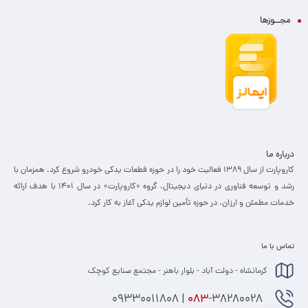
مجــوزها
درباره ما
کاروپارت از سال ۱۳۸۹ فعالیت خود را در حوزه قطعات یدکی خودرو شروع کرد. همزمان با
رشد و توسعه فناوری در دنیای دیجیتال، گروه «کاروپارت» در سال ۱۴۰۱ با هدف ارائه
خدمات مطمئن و ارزان، ­در حوزه تأمین لوازم یدکی آغاز به کار کرد.
تماس با ما
کرمانشاه - دولت آباد - بلوار باهنر - مجتمع صنایع کوچک
-38280028 | 09330011808
083