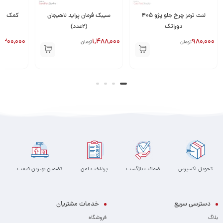
لنت ترمز چرخ جلو پژو ۴۰۵
سیبک فرمان پراید لاهیجان
کمک فنر جلو 
دوراتک
(2عدد)
,300,000
1,488,000
980,000
تومان
تومان
تحویل اکسپرس
ضمانت بازگشت
پرداخت امن
تضمین بهترین قیمت
دسترسی سریع
خدمات مشتریان
بلاگ
فروشگاه