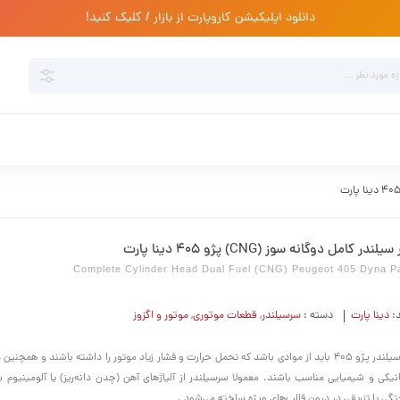
دانلود اپلیکیشن کاروپارت از بازار / کلیک کنید!
یلندر کامل دوگانه سوز (CNG) پژو 405 دینا پارت
Complete Cylinder Head Dual Fuel (CNG) Peugeot 405 Dyna P
د:
دینا پارت
دسته :
سرسیلندر
,
قطعات موتوری
,
موتور و اگزوز
سرسیلندر پژو 405 باید از موادی باشد که تحمل حرارت و فشار زیاد موتور را داشته باشند و همچن
نیکی و شیمیایی مناسب باشند. معمولا سرسیلندر از آلیاژهای آهن (چدن دانه‌ریز) یا آلومینیوم
تگی یا تزریقی در درون قالب‌های ویژه ساخته می‌شود .