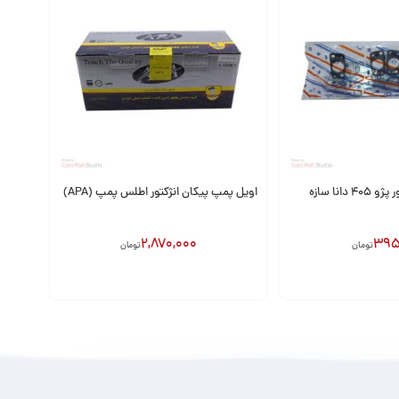
انا سازه
اویل پمپ پیکان انژکتور اطلس پمپ (APA)
2,870,000
395
تومان
تومان
افزودن به سبد