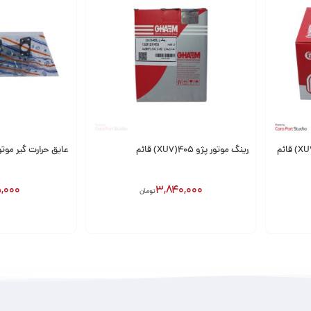
رینگ موتور پژو 405(XU7) قائم
عایق حرارت گیر موتور پژو 405 د
,000
3,840,000
تومان
افزودن به سبد
افزودن به سبد