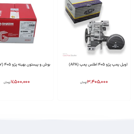
اویل پمپ پژو 405 اطلس پمپ (APA)
بوش و پیستون بهینه پژو 405 (XU7) قائم
7,500,000
3,405,000
تومان
تومان
افزودن به سبد
افزودن به سبد