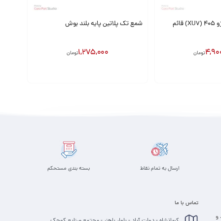
ائم
شمع تک پلاتین پایه بلند بوش
1,275,000
4,90
تومان
تومان
افزودن به سبد
ارسال به تمام نقاط
بسته بندی مستحکم
تماس با ما
 و
کرمانشاه - دولت آباد - بلوار باهنر - مجتمع صنایع کوچک