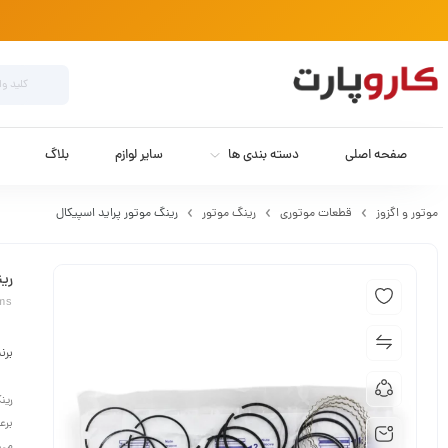
صفحه اصلی
دسته بندی ها
سایر لوازم
بلاگ
موتور و اگزوز
قطعات موتوری
رینگ موتور
رینگ موتور پراید اسپیکال
رین
ims
برن
رین
برع
می‌