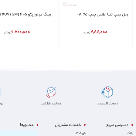
اویل پمپ تیبا اطلس پمپ (APA)
رینگ موتور پژو 405 (XU7) SM آلمان
6,800,000
2,811,000
تومان
تومان
افزودن به سبد
افزودن به سبد
تحویل اکسپرس
ضمانت بازگشت
پر
دسترسی سریع
خدمات مشتریان
مجــوزها
بلاگ
فروشگاه