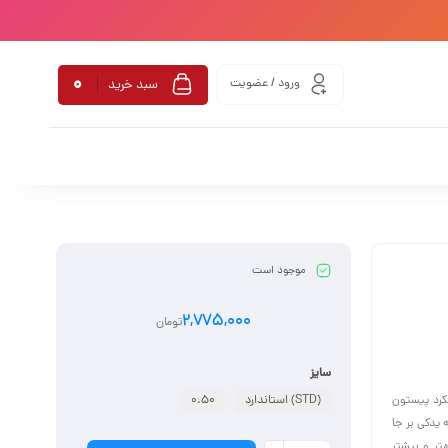
0
ورود / عضویت
سبد خرید
موجود است
2,775,000
تومان
سایز
کرد پیستون
(STD) استاندارد
0.50
 یدکی بر جا
هتر و بیشتر