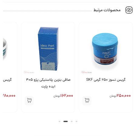
محصولات مرتبط
گریس نسوز 250 گرمی SKF
صافی بنزین پلاستیکی پژو 405
گریس نسوز 250 گرم
ایده پارت
280,000
162,000
250,000
تومان
تومان
تو