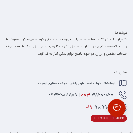
درباره ما
کاروپارت از سال ۱۳۸۹ فعالیت خود را در حوزه قطعات یدکی خودرو شروع کرد. همزمان با
رشد و توسعه فناوری در دنیای دیجیتال، گروه «کاروپارت» در سال ۱۴۰۱ با هدف ارائه
خدمات مطمئن و ارزان، ­در حوزه تأمین لوازم یدکی آغاز به کار کرد.
تماس با ما
کرمانشاه - دولت آباد - بلوار باهنر - مجتمع صنایع کوچک
-38280028 | 09330011808
083
021-
91099074
info@caropart.com