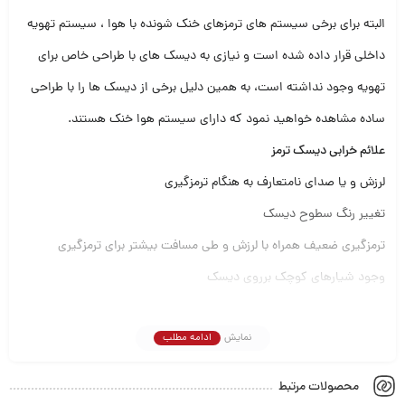
البته برای برخی سیستم های ترمزهای خنک شونده با هوا ، سیستم تهویه
داخلی قرار داده شده است و نیازی به دیسک های با طراحی خاص برای
تهویه وجود نداشته است، به همین دلیل برخی از دیسک ها را با طراحی
ساده مشاهده خواهید نمود که دارای سیستم هوا خنک هستند.
علائم خرابی دیسک ترمز
لرزش و یا صدای نامتعارف به هنگام ترمزگیری
تغییر رنگ سطوح دیسک
ترمزگیری ضعیف همراه با لرزش و طی مسافت بیشتر برای ترمزگیری
وجود شیارهای کوچک برروی دیسک
لرزش فرمان و پدال ترمز به هنگام ترمزگیری و سوت کشیدن
نمایش
ادامه مطلب
خوردگی سریع لنت ها و عدم ترمزگیری بصورت کامل
داغ شدن بیش از حد، استفاده از لنت ترمز نامرغوب و عدم تعویض به
محصولات مرتبط
موقع لنت ترمز، از جمله مهمترین دلایلی هستند که موجب می شوند تا