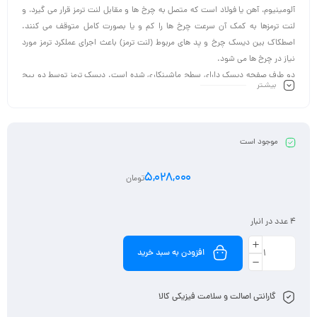
آلومینیوم، آهن یا فولاد است که متصل به چرخ ها و مقابل لنت ترمز قرار می گیرد، و
لنت ترمزها به کمک آن سرعت چرخ ها را کم و یا بصورت کامل متوقف می کنند.
اصطکاک بین دیسک چرخ و پد های مربوط (لنت ترمز) باعث اجرای عملکرد ترمز مورد
نیاز در چرخ ها می شود.
دو طرف صفحه دیسک دارای سطح ماشینکاری شده است. دیسک ترمز توسط دو پیچ
بیشـتر
و یک مهره مرکزی در قسمت مربوط نگه داشته می شود. در بعضی از خودروها، دیسک
به سادگی به چرخ متصل است. دیسک معمولا از چدن یا سرامیک ساخته شده است.
سایر اجزاء درگیر در ترمز شامل سیلندر اصلی و کالیپر می باشند.
موجود است
5,028,000
تومان
4 عدد در انبار
افزودن به سبد خرید
گارانتی اصالت و سلامت فیزیکی کالا