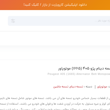
دانلود اپلیکیشن کاروپارت از بازار / کلیک کنید!
دینام پژو 405 (1665) موتوپاور
Peugeot 405 (1665) Alternator Belt Motopo
د:
موتوپاور
دسته :
تسمه دینام
,
تسمه ماشین
 از قطعات بسیار حساس خودرو تسمه های آن می باشد. تسمه های موتور شامل تسمه های تایم،
ام، کولر و غیره مسئول به حرکت در آوردن شفت ها و فولی های خودرو می باشند. استفاده از تسم
 مستقیم و بسیار مهمی در عملکرد مطلوب موتور خودرو ایفا می کند. پوسیدگی و پاره شدن تسمه