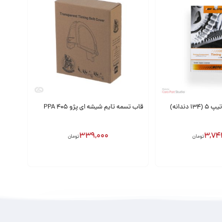
تسمه تایم پژو 206 تیپ 5 (134 دندانه)
قاب تسمه تایم شیشه ای پژو 405 PPA
339,000
3,74
تومان
تومان
افزودن به سبد