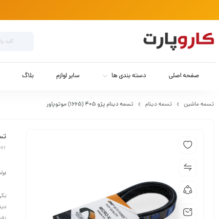
صفحه اصلی
دسته بندی ها
سایر لوازم
بلاگ
تسمه ماشین
تسمه دینام
تسمه دینام پژو 405 (1665) موتوپاور
تسمه 
wer
برن
یکی
دین
نقش