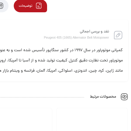
توضیحات
نقد و بررسی اجمالی
Peugeot 405 (1665) Alternator Belt Motopower
موتوپاور تحت نظارت دقیق کنترل کیفیت تولید شده و از آسیا تا آمریکا، ارو
مانند ژاپن، کره، چین، اندونزی، اسلواکی، آمریکا، آلمان، فرانسه و ویتنام باز
محصولات مرتبط