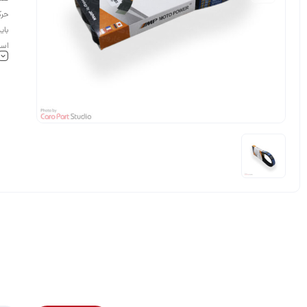
حرک
بای
است
قاد
کیف