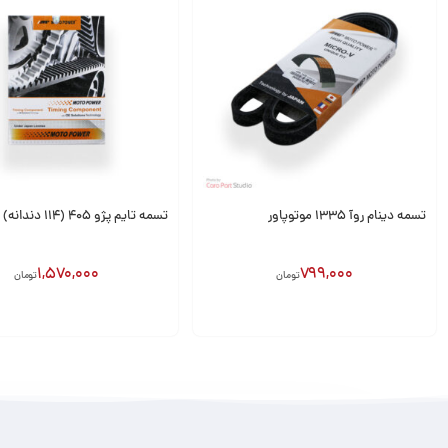
تسمه دینام روآ 1335 موتوپاور
تسمه تایم پژو 405 (114 دندانه) موتوپاور
1,570,000
799,000
تومان
تومان
افزودن به سبد
افزودن به سبد