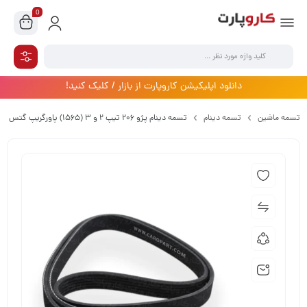
0
دانلود اپلیکیشن کاروپارت از بازار / کلیک کنید!
تسمه ماشین
تسمه دینام
تسمه دینام پژو 206 تیپ 2 و 3 (1565) پاورگریپ گتس