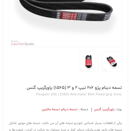
تسمه دینام پژو 206 تیپ 2 و 3 (1565) پاورگریپ گتس
Peugeot 206 (1565) Alternator Belt Powergrip Getz
برند:
پاورگریپ گتس
دسته :
تسمه دینام
,
تسمه ماشین
یکی از قطعات بسیار حساس خودرو تسمه های آن می باشد. تسمه های موتور شامل
تسمه های تایم، هیدرولیک، دینام، کولر و غیره مسئول به حرکت در آوردن شفت ها و