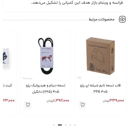
فرانسه و ویتنام بازار هدف این کمپانی را تشکیل می‌دهند.
محصولات مرتبط
قاب تسمه تایم شیشه ای پژو
تسمه دینام و هیدرولیک پژو
405 PPA
405 (1665) دانگیل
,623,000
1,392,000
339,000
تومان
تومان