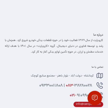
درباره ما
کاروپارت از سال ۱۳۸۹ فعالیت خود را در حوزه قطعات یدکی خودرو شروع کرد. همزمان با
رشد و توسعه فناوری در دنیای دیجیتال، گروه «کاروپارت» در سال ۱۴۰۱ با هدف ارائه
خدمات مطمئن و ارزان، ­در حوزه تأمین لوازم یدکی آغاز به کار کرد.
تماس با ما
کرمانشاه - دولت آباد - بلوار باهنر - مجتمع صنایع کوچک
-38280028 | 09330011808
083
021-
91099074
info@caropart.com