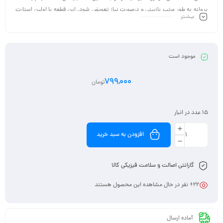
پروانه به طور مرتب بازبینی و درصورت نیاز تعویض شود. این قطعه با اولین استارت
بیشـتر
همگام با روشن شدن خودرو ، شروع به چرخش نموده و قطعاتی که به آن ها متصل
است را به حرکت وادار میکند. در کل میتوان گفت تسمه دینام باعث به حرکت
درآوردن دینام خودرو و تبدیل نیروی حرکتی موتور به نیرو الکتریکی میشود که نهایتا
این نیرو به باتری انتقال پیدا کرده و سبب شارژ آن میشود
موجود است
799,000
تومان
15 عدد در انبار
افزودن به سبد خرید
گارانتی اصالت و سلامت فیزیکی کالا
22
+ نفر در حال مشاهده این محصول هستند
آماده ارسال