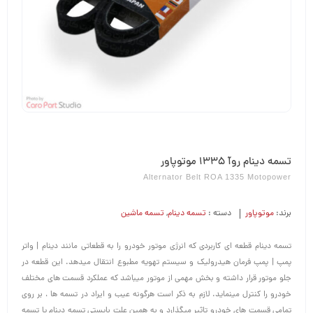
تسمه دینام روآ 1335 موتوپاور
Alternator Belt ROA 1335 Motopower
برند:
موتوپاور
دسته :
تسمه دینام
,
تسمه ماشین
تسمه دینام قطعه ای کاربردی که انرژی موتور خودرو را به قطعاتی مانند دینام | واتر
پمپ | پمپ فرمان هیدرولیک و سیستم تهویه مطبوع انتقال میدهد. این قطعه در
جلو موتور قرار داشته و بخش مهمی از موتور میباشد که عملکرد قسمت های مختلف
خودرو را کنترل مینماید. لازم به ذکر است هرگونه عیب و ایراد در تسمه ها ، بر روی
تمامی قسمت های خودرو تاثیر میگذارد و به همین علت بایستی تسمه دینام یا تسمه