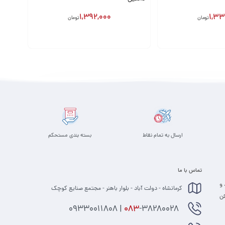
1,392,000
1,33
تومان
تومان
افزودن به سبد
ارسال به تمام نقاط
بسته بندی مستحکم
تماس با ما
 و
کرمانشاه - دولت آباد - بلوار باهنر - مجتمع صنایع کوچک
 مطمئن
-38280028 | 09330011808
083