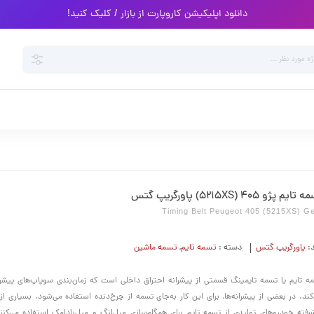
دانلود اپلیکیشن کاروپارت از بازار / کلیک کنید!
ایم پژو 405 (5215XS) پاورگریپ گتس
Timing Belt Peugeot 405 (5215XS) G
د:
پاورگریپ گتس
دسته :
تسمه تایم
,
تسمه ماشین
ه تایم یا تسمه تایمینگ قسمتی از پیشرانه احتراق داخلی است که زمان‌بندی سوپاپ‌های پیشران
کند. در بعضی از پیشرانه‌ها، برای این کار به‌جای تسمه از چرخ‌دنده استفاده می‌شود. بسیاری از 
رفته خودروهای تولیدی از تسمه تایم برای همگام‌سازی میل‌لنگ و میل‌بادامک استفاده می‌کنن