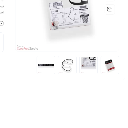
پیش
استف