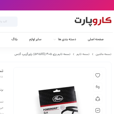
صفحه اصلی
دسته بندی ها
سایر لوازم
بلاگ
تسمه ماشین
تسمه تایم
تسمه تایم پژو 405 (5215XS) پاورگریپ گتس
تسمه ت
etz
برن
تسم
می‌
پیش