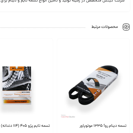
شرکت گیتس متخصص در زمینه تولید و تامین انواع تسمه تایم و دینام برای ت
محصولات مرتبط
تسمه دینام روآ 1335 موتوپاور
تسمه تایم پژو 405 (114 دندانه) موتوپاور