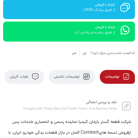
ارتباط با فروش
از طریق پیامک (SMS)
ارتباط با فروش
از طریق پیام رسان واتس آپ
آیا قیمت مناسب‌تری سراغ دارید؟
بلی
خیر
توضیحات
توضیحات تکمیلی
نظرات کاربران
نقد و بررسی اجمالی
Peugeot 405 Timing Belt (114 Teeth) Power Grip Barman Kimia
شرکت قطعه گستر بارمان کیمیا نماینده رسمی و انحصاری خدمات پس
ازفروش تسمه هایContitech آلمان در بازار قطعات یدکی خودرو ایران، با