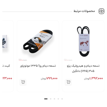
محصولات مرتبط
تسمه دینام و هیدرولیک پژو
تسمه دینام روآ 1335 موتوپاور
405 (1665) دانگیل
,623,000
799,000
1,392,000
تومان
تومان