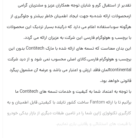
تقدیر از استقبال گرم و شایان توجه همکاران عزیز و مشتریان گرامی
ازمحصولات ارائه شده،به جهت ایجاد اطمینان خاطر بیشتر و جلوگیری از
هرگونه سوءاستفاده اعلام می دارد که درآینده بسیار نزدیک این محصولات
با برچسب و هولوگرام فارسی این شرکت به عزیزان ارائه می گردد.
این بدان معناست که تسمه های ارائه شده با مارک Contitech بدون این
برچسب و هولوگرام فارسی،کالای اصلی محسوب نمی شود و از دید شرکت
continentalآلمان فاقد ارزش و اعتبار می باشد و عرضه آن مشمول پیگرد
قانونی خواهد بود.
با توجه به اعتماد شما به کیفیت و خدمات تسمه های Contitech ما
برآنیم تا با ارائه Fantom ساخت کشور تایلند با کیفیتی قابل اطمینان و به
کارگیری تکنولوژی ژاپن شما را در تامین طبقات دیگری از بازار یدکی خودرو
با قیمت های استثنائی و رقابتی یاری نماییم.
لازم به ذکر است که تمامی فعالیتهای مربوط به فروش مارک های