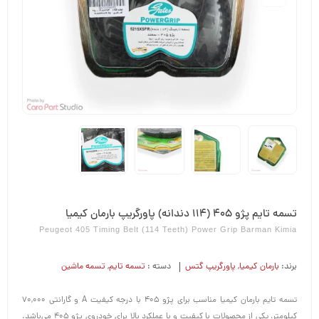
تسمه تایم پژو 405 (114 دندانه) پاورگریپ بارمان کیمیا
Peugeot 405 Timing Belt (114 Teeth) Power Grip Barman Kimia
برند:
بارمان کیمیا
,
پاورگریپ گتس
دسته :
تسمه تایم
,
تسمه ماشین
تسمه تایم بارمان کیمیا مناسب برای پژو 405 با درجه کیفیت A و گارانتی 70,000
کیلومتر، یکی از محصولات با کیفیت و با عملکرد بالا برای خودروی پژو 405 می‌باشد.