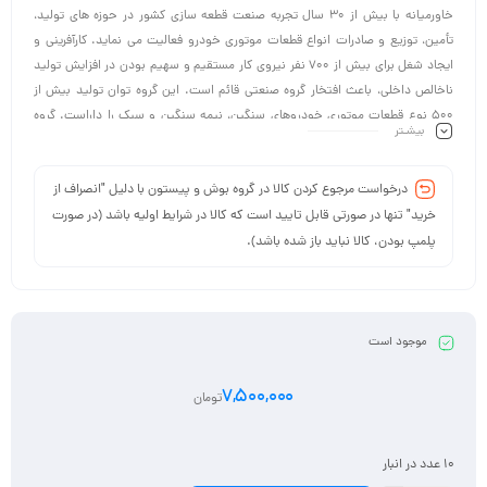
خاورمیانه با بیش از 30 سال تجربه صنعت قطعه سازی کشور در حوزه های تولید،
تأمین، توزیع و صادرات انواع قطعات موتوری خودرو فعالیت می نماید. کارآفرینی و
ایجاد شغل برای بیش از 700 نفر نیروی کار مستقیم و سهیم بودن در افزایش تولید
ناخالص داخلی، باعث افتخار گروه صنعتی قائم است. این گروه توان تولید بیش از
500 نوع قطعات موتوری خودروهای سنگین، نیمه سنگین و سبک را داراست. گروه
بیشـتر
صنعتی قائم متشکل از شرکت های کیهان صنعت قائم، تامین کالا قائم، رایا ماشین قائم
و صنایع پیستون سازان قائم با ماهیت های تولیدی، بازرگانی داخلی و بین المللی ،
درخواست مرجوع کردن کالا در گروه بوش و پیستون با دلیل "انصراف از
ماشین سازی و خدمات فنی مهندسی می باشد. این کارخانجات در مساحتی به
وسعت 80000 متر مربع در شهر مقدس مشهد واقع شده اند.
خرید" تنها در صورتی قابل تایید است که کالا در شرایط اولیه باشد (در صورت
پلمپ بودن، کالا نباید باز شده باشد).
موجود است
7,500,000
تومان
10 عدد در انبار