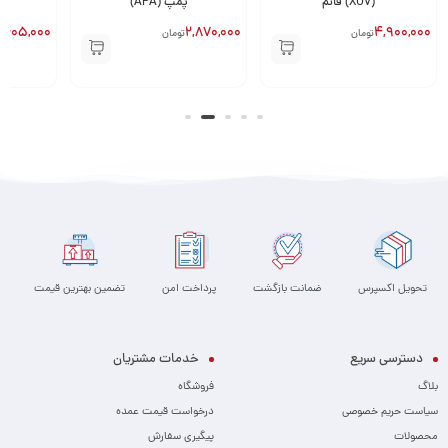
(XU7) قائم
پمپ (APA)
,405,000
2,870,000
4,900,000
تومان
تومان
تحویل اکسپرس
ضمانت بازگشت
پرداخت امن
تضمین بهترین قیمت
دسترسی سریع
خدمات مشتریان
بلاگ
فروشگاه
سیاست حریم خصوصی
درخواست قیمت عمده
محصولات
پیگیری سفارش