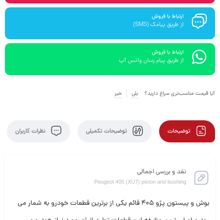
ارتباط با فروش
از طریق پیامک (SMS)
ارتباط با فروش
از طریق پیام رسان واتس آپ
آیا قیمت مناسب‌تری سراغ دارید؟
بلی
خیر
توضیحات
توضیحات تکمیلی
نظرات کاربران
نقد و بررسی اجمالی
Peugeot 405 (XU7) piston and bushing
بوش و پیستون پژو 405 قائم یکی از برترین قطعات خودرو به شمار می