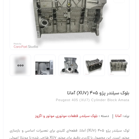
بلوک سیلندر پژو 405 (XU7) آماتا
Peugeot 405 (XU7) Cylinder Block Amata
برند:
آماتا
دسته :
بلوک سیلندر
,
قطعات موتوری
,
موتور و اگزوز
لوک سیلندر پژو ۴۰۵ (XU7) آماتا، قطعه‌ای کلیدی برای تعمیرات اساسی و بازسازی
موتور است. این محصول با کاربری دقیق برای موتور XU7 طراحی شده تا مونتاژ اصولی