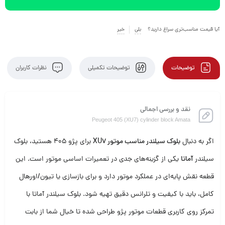
آیا قیمت مناسب‌تری سراغ دارید؟
بلی
خیر
توضیحات
توضیحات تکمیلی
نظرات کاربران
نقد و بررسی اجمالی
Peugeot 405 (XU7) cylinder block Amata
اگر به دنبال
بلوک سیلندر مناسب موتور XU7
برای پژو 405 هستید، بلوک
سیلندر
آماتا
یکی از گزینه‌های جدی در تعمیرات اساسی موتور است. این
قطعه نقش پایه‌ای در عملکرد موتور دارد و برای بازسازی یا تیون/اورهال
کامل، باید با کیفیت و تلرانس دقیق تهیه شود. بلوک سیلندر آماتا با
تمرکز روی کاربری قطعات موتور پژو طراحی شده تا خیال شما از بابت