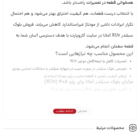
همخوانی قطعه در تعمیرات
راحت‌تر باشد.
با انتخاب درست قطعات، هم کیفیت احتراق بهتر می‌شود و هم احتمال
تکرار ایرادات ناشی از مونتاژ غیراستاندارد کاهش می‌یابد. فروش بلوک
سیلندر XU7 آماتا در سایت کاروپارت با هدف دسترسی آسان شما به
قطعه مطمئن انجام می‌شود.
این محصول مناسب چه نیازهایی است؟
تعمیرات
کامل یا نیمه‌کامل
موتور XU7
تعویض بلوک سیلندر در صورت
عیب در دیواره سیلندر
یا مشکلات اساسی موتور
ارتقای کیفیت تعمیر با قطعه مناسب برای مونتاژ استاندارد
مزایای بلوک سیلندر آماتا برای پژو 405 (XU7)
کاربری دقیق برای موتور XU7
و مناسب برای پژو 405
کمک به اجرای تعمیر اصولی و کاهش ریسک ایرادات بعد از بازسازی
مناسب برای تعمیرکاران و مکانیک‌های فعال در تعمیر موتور
نمایش
ادامه مطلب
انتخاب مقرون‌به‌صرفه‌تر نسبت به تعمیرات نامعتبر با قطعات غیرهمخوان
قبل از خرید به چه نکاتی توجه کنید؟
برای اینکه بهترین نتیجه را از تعمیر موتور بگیرید:
محصولات مرتبط
با توجه به برنامه تعمیرگاه، نیاز دقیق موتور خود را مشخص کنید.