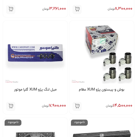
3,261,000
8,300,000
تومان
تومان
بوش و پیستون پژو XUM عظام
میل لنگ پژو XUM گلپا موتور
7,900,000
14,500,000
تومان
تومان
ناموجود
ناموجود