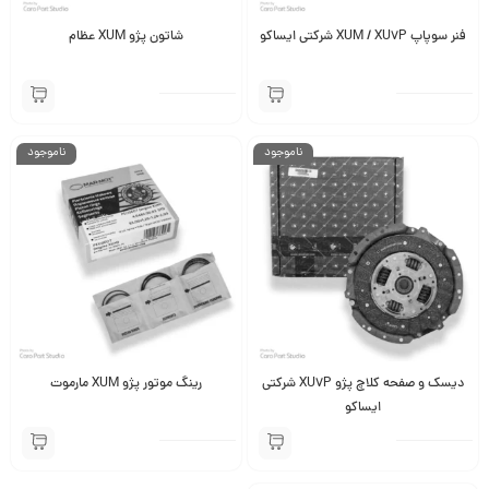
فنر سوپاپ XUM / XU7P شرکتی ایساکو
شاتون پژو XUM عظام
ناموجود
ناموجود
دیسک و صفحه کلاچ پژو XU7P شرکتی
رینگ موتور پژو XUM مارموت
ایساکو