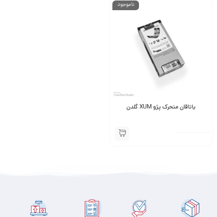
ناموجود
یاتاقان متحرک پژو XUM گلدن