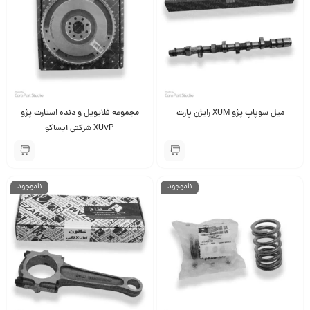
میل سوپاپ پژو XUM رایژن پارت
مجموعه فلایویل و دنده استارت پژو
XU7P شرکتی ایساکو
ناموجود
ناموجود