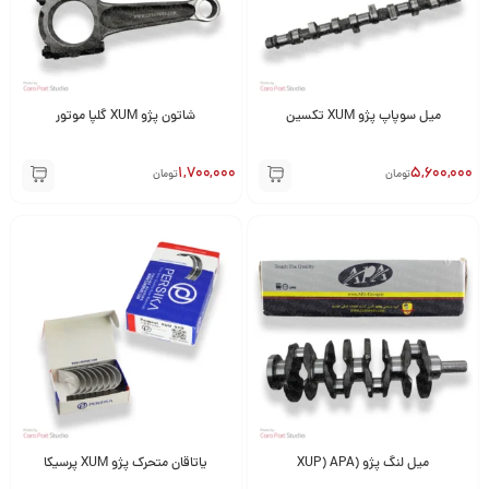
میل سوپاپ پژو XUM تکسین
شاتون پژو XUM گلپا موتور
1,700,000
5,600,000
تومان
تومان
میل لنگ پژو (XUP) APA
یاتاقان متحرک پژو XUM پرسیکا