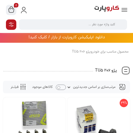
0
دانلود اپلیکیشن کاروپارت از بازار / کلیک کنید!
محصول مناسب برای خودروپژو 206 TU5
پژو 206 TU5
فیلـتر
کالاهای موجود
29%