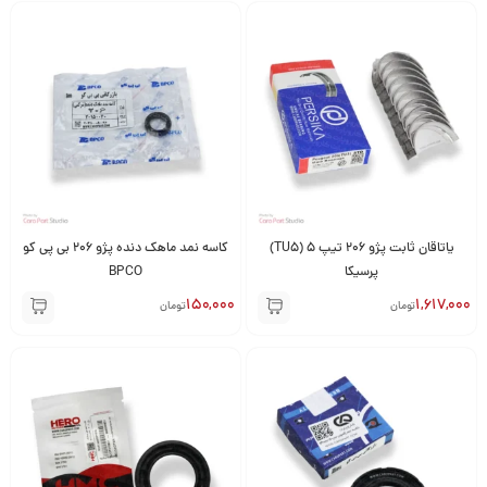
یاتاقان ثابت پژو 206 تیپ 5 (TU5)
کاسه نمد ماهک دنده پژو 206 بی پی کو
پرسیکا
BPCO
150,000
1,617,000
تومان
تومان