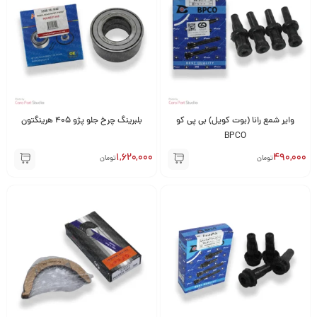
وایر شمع رانا (بوت کویل) بی پی کو
بلبرینگ چرخ جلو پژو 405 هرینگتون
BPCO
1,620,000
490,000
تومان
تومان