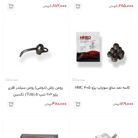
1,872,000
1,285,000
تومان
تومان
کاسه نمد ساق سوپاپ پژو 405 HMC
روغن پاش (دوشی) روغن سیلندر فلزی
پژو 206 تیپ 5 (TU5) تکسین
480,000
719,000
تومان
تومان