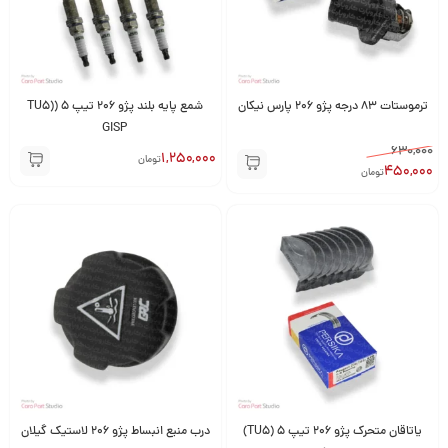
ترموستات 83 درجه پژو 206 پارس نیکان
شمع پایه بلند پژو 206 تیپ 5 (TU5)
GISP
630,000
1,250,000
تومان
450,000
تومان
یاتاقان متحرک پژو 206 تیپ 5 (TU5)
درب منبع انبساط پژو 206 لاستیک گیلان