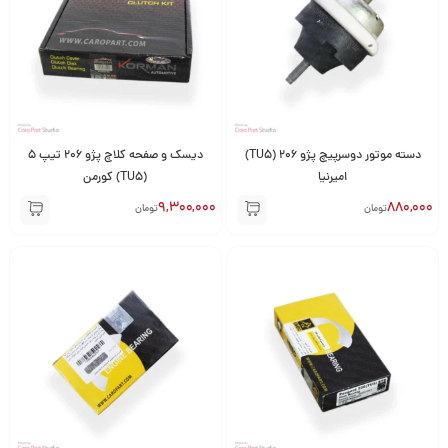
دسته موتور دوسرپیچ پژو 206 (TU5)
دیسک و صفحه کلاچ پژو 206 تیپ 5
امیرنیا
(TU5) کورمن
9,300,000
880,000
تومان
تومان