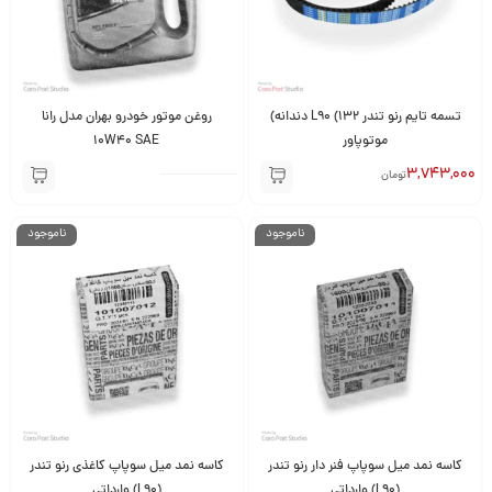
تسمه تایم رنو تندر L90 (132 دندانه)
روغن موتور خودرو بهران مدل رانا
موتوپاور
10W40 SAE
3,743,000
تومان
ناموجود
ناموجود
کاسه نمد میل سوپاپ فنر دار رنو تندر
کاسه نمد میل سوپاپ کاغذی رنو تندر
(L90) وارداتی
(L90) وارداتی