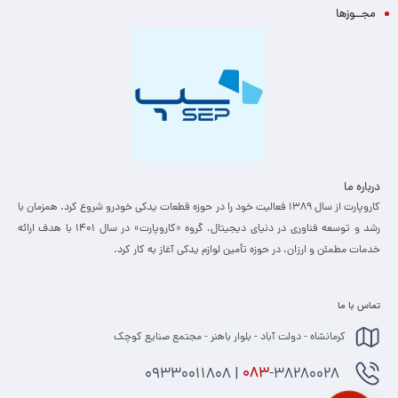
مجــوزها
درباره ما
کاروپارت از سال ۱۳۸۹ فعالیت خود را در حوزه قطعات یدکی خودرو شروع کرد. همزمان با
رشد و توسعه فناوری در دنیای دیجیتال، گروه «کاروپارت» در سال ۱۴۰۱ با هدف ارائه
خدمات مطمئن و ارزان، ­در حوزه تأمین لوازم یدکی آغاز به کار کرد.
تماس با ما
کرمانشاه - دولت آباد - بلوار باهنر - مجتمع صنایع کوچک
-38280028 | 09330011808
083