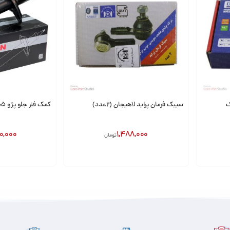
سیبک فرمان پراید لاهیجان (2عدد)
کمک فنر جلو پژو 405 باریون
0,000
1,488,000
تومان
افزودن به سبد
افزودن به سبد