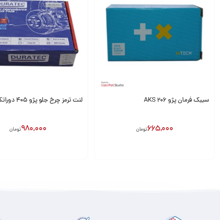
سیبک فرمان پژو 206 AKS
لنت ترمز چرخ جلو پژو ۴۰۵ دوراتک
980,000
665,000
تومان
تومان
انتخاب گزینه
افزودن به سبد