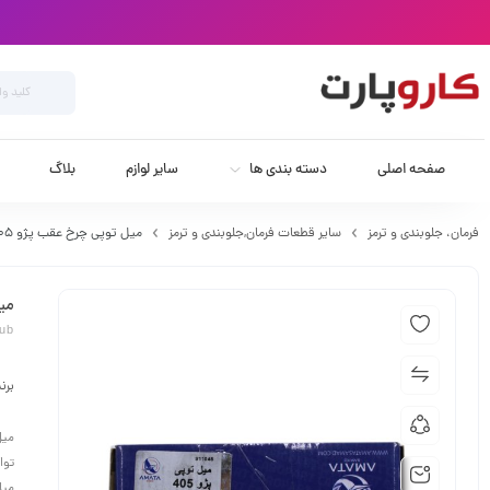
صفحه اصلی
دسته بندی ها
سایر لوازم
بلاگ
فرمان،‌ جلوبندی و ترمز
سایر قطعات فرمان,جلوبندی و ترمز
میل توپی چرخ عقب پژو 405 آماتا
میل
Hub
برن
میل
توا