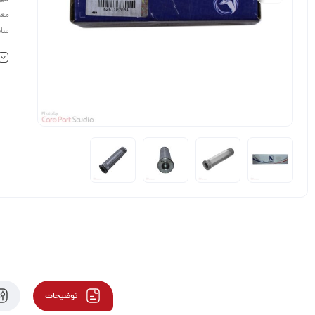
معم
سای
توضیحات