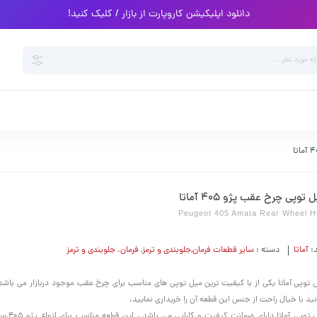
دانلود اپلیکیشن کاروپارت از بازار / کلیک کنید!
 توپی چرخ عقب پژو 405 آماتا
Peugeot 405 Amata Rear Wheel 
د:
آماتا
دسته :
سایر قطعات فرمان,جلوبندی و ترمز
,
فرمان،‌ جلوبندی و ترمز
 توپی آماتا یکی از با کیفیت ترین میل توپی های مناسب برای چرخ عقب موجود دربازار می باشد
نید با خیال راحت از جنس این قطعه آن را خریداری نمایید.
میل توپی آماتا دا