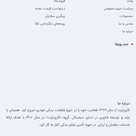
بلاگ
فروشگاه
سیاست حریم خصوصی
درخواست قیمت عمده
محصولات
پیگیری سفارش
تماس با ما
رویه‌های بازگرداندن کالا
درباره ما
مجــوزها
درباره ما
کاروپارت از سال ۱۳۸۹ فعالیت خود را در حوزه قطعات یدکی خودرو شروع کرد. همزمان با
رشد و توسعه فناوری در دنیای دیجیتال، گروه «کاروپارت» در سال ۱۴۰۱ با هدف ارائه
خدمات مطمئن و ارزان، ­در حوزه تأمین لوازم یدکی آغاز به کار کرد.