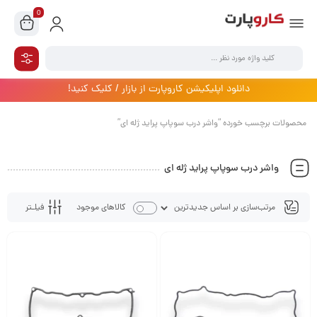
0
دانلود اپلیکیشن کاروپارت از بازار / کلیک کنید!
محصولات برچسب خورده “واشر درب سوپاپ پراید ژله ای”
واشر درب سوپاپ پراید ژله ای
فیلـتر
کالاهای موجود