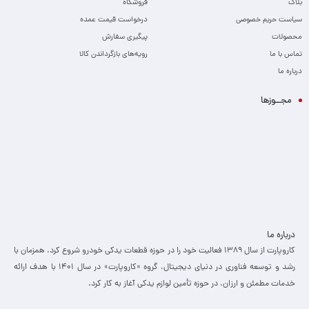
بلاگ
فروشگاه
سیاست حریم خصوصی
درخواست قیمت عمده
محصولات
پیگیری سفارش
تماس با ما
رویه‌های بازگرداندن کالا
درباره ما
مجــوزها
درباره ما
کاروپارت از سال ۱۳۸۹ فعالیت خود را در حوزه قطعات یدکی خودرو شروع کرد. همزمان با
رشد و توسعه فناوری در دنیای دیجیتال، گروه «کاروپارت» در سال ۱۴۰۱ با هدف ارائه
خدمات مطمئن و ارزان، ­در حوزه تأمین لوازم یدکی آغاز به کار کرد.