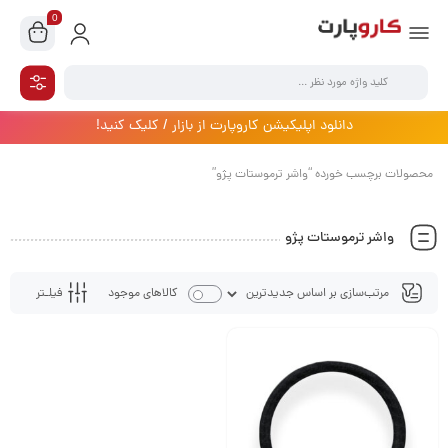
0
دانلود اپلیکیشن کاروپارت از بازار / کلیک کنید!
محصولات برچسب خورده “واشر ترموستات پژو”
واشر ترموستات پژو
فیلـتر
کالاهای موجود