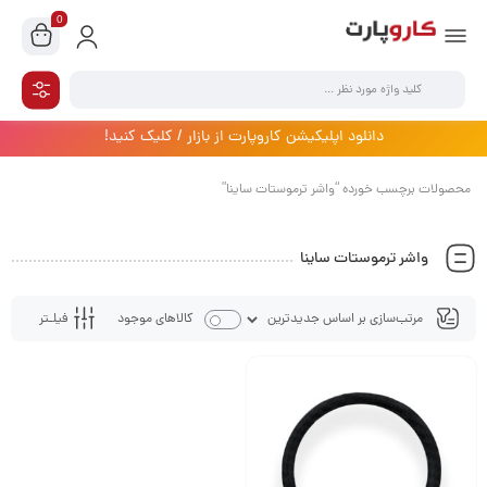
0
دانلود اپلیکیشن کاروپارت از بازار / کلیک کنید!
محصولات برچسب خورده “واشر ترموستات ساینا”
واشر ترموستات ساینا
فیلـتر
کالاهای موجود