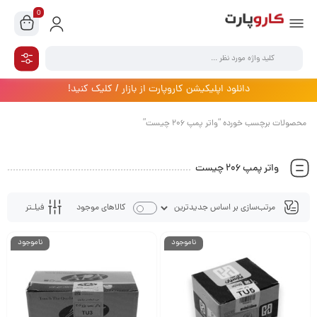
0
دانلود اپلیکیشن کاروپارت از بازار / کلیک کنید!
محصولات برچسب خورده “واتر پمپ 206 چیست”
واتر پمپ 206 چیست
فیلـتر
کالاهای موجود
ناموجود
ناموجود