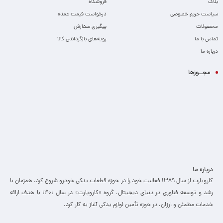
بلاگ
فروشگاه
سیاست حریم خصوصی
درخواست قیمت عمده
محصولات
پیگیری سفارش
تماس با ما
رویه‌های بازگرداندن کالا
درباره ما
مجــوزها
درباره ما
کاروپارت از سال ۱۳۸۹ فعالیت خود را در حوزه قطعات یدکی خودرو شروع کرد. همزمان با
رشد و توسعه فناوری در دنیای دیجیتال، گروه «کاروپارت» در سال ۱۴۰۱ با هدف ارائه
خدمات مطمئن و ارزان، ­در حوزه تأمین لوازم یدکی آغاز به کار کرد.