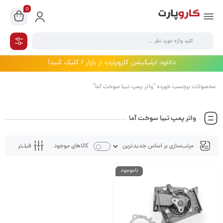
0
دانلود اپلیکیشن کاروپارت از بازار / کلیک کنید!
محصولات برچسب خورده “واتر پمپ تیبا سوخت آما”
واتر پمپ تیبا سوخت آما
فیلـتر
کالاهای موجود
ناموجود