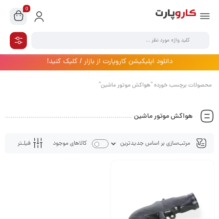
0
دانلود اپلیکیشن کاروپارت از بازار / کلیک کنید!
محصولات برچسب خورده “هواکش موتور ماشین”
هواکش موتور ماشین
فیلـتر
کالاهای موجود