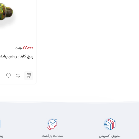
27,000
تومان
پیچ کارتل روغن پراید GISP
تحویل اکسپرس
ضمانت بازگشت
پر