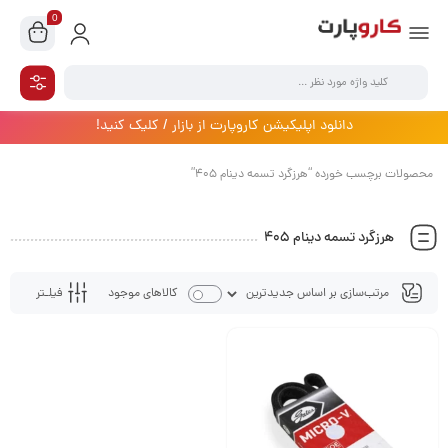
0
دانلود اپلیکیشن کاروپارت از بازار / کلیک کنید!
محصولات برچسب خورده “هرزگرد تسمه دینام 405”
هرزگرد تسمه دینام 405
فیلـتر
کالاهای موجود