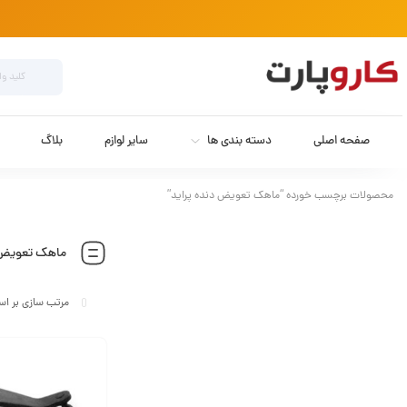
صفحه اصلی
دسته بندی ها
سایر لوازم
بلاگ
محصولات برچسب خورده “ماهک تعویض دنده پراید”
ماهک تعویض د